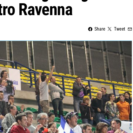
tro Ravenna
Share
Tweet