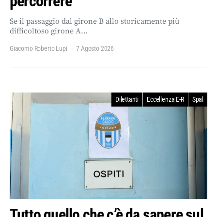
percorrere
Se il passaggio dal girone B allo storicamente più
difficoltoso girone A…
Giacomo Roberto Lupi
7 Agosto 2026
Dilettanti
Eccellenza E-R
Spal
Tutto quello che c’è da sapere sul