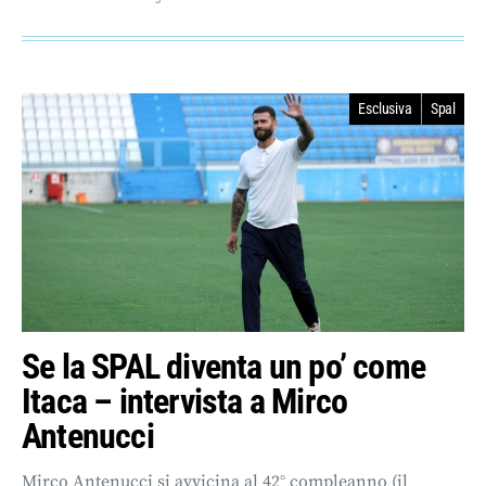
Esclusiva
Spal
Se la SPAL diventa un po’ come
Itaca – intervista a Mirco
Antenucci
Mirco Antenucci si avvicina al 42° compleanno (il