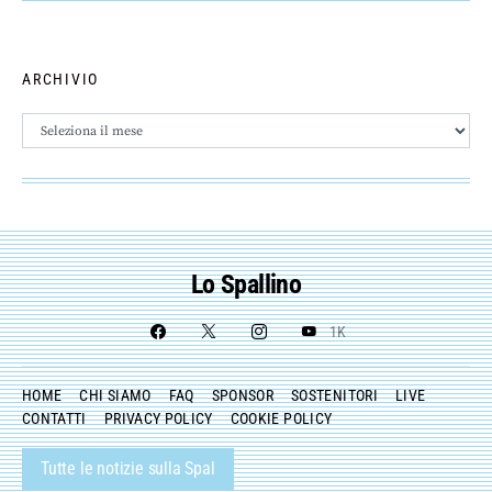
ARCHIVIO
Archivio
Lo Spallino
1K
HOME
CHI SIAMO
FAQ
SPONSOR
SOSTENITORI
LIVE
CONTATTI
PRIVACY POLICY
COOKIE POLICY
Tutte le notizie sulla Spal