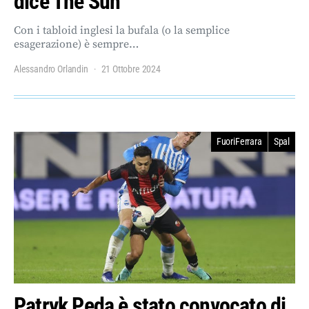
dice The Sun
Con i tabloid inglesi la bufala (o la semplice
esagerazione) è sempre…
Alessandro Orlandin
21 Ottobre 2024
FuoriFerrara
Spal
Patryk Peda è stato convocato di