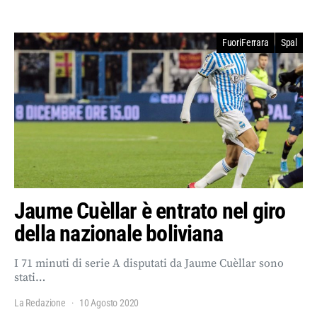
FuoriFerrara
Spal
Jaume Cuèllar è entrato nel giro
della nazionale boliviana
I 71 minuti di serie A disputati da Jaume Cuèllar sono
stati…
La Redazione
10 Agosto 2020