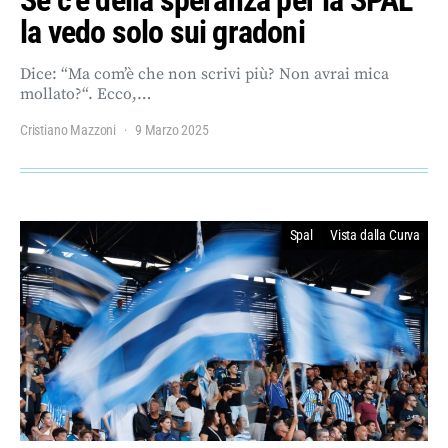
Se c’è della speranza per la SPAL
la vedo solo sui gradoni
Dice: “Ma com’è che non scrivi più? Non avrai mica
mollato?“. Ecco,…
Cristiano Mazzoni
9 Marzo 2025
Spal
Vista dalla Curva