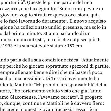
opportunità”. Queste le prime parole del neo
cazzurro, che ha aggiunto: “Sono consapevole di
giovane, voglio sfruttare questa occasione qui a
 e lo farò lavorando duramente”. Il nuovo acquisto
tagione ha collezionato undici presenze, ma solo in
ito dal primo minuto. Stiamo parlando di un
mico, un incontrista, ma ciò che colpisce più di
e 1993 è la sua notevole statura: 187 cm.
ando parla della sua condizione fisica: “Attualmente
op perché ho giocato soprattutto spezzoni di partite.
mpre allenato bene e direi che mi basterà poco
ma il prima possibile”. Di Tessari ovviamente ha
sidente Mattioli: “Mi prendo la responsabilità della
atore, l’ho fortemente voluto visto che già l’anno
amo Giacomense, l’avevamo cercato”. Il progetto
, dunque, continua e Mattioli ne è davvero fiero:
he crede in questi giovani ragazzi, Tessari è un