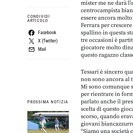
mister me ne darà l’
centrocampista bian
CONDIVIDI
essere ancora molto 
ARTICOLO
Ferrara per crescere
spallino in questa s
Facebook
tre occasioni è part
X (Twitter)
giocatore molto dina
Mail
questo ragazzo class
Tessari è sincero qu
non sono ancora al t
Mi sono comunque se
per rientrare in for
parlato anche il pre
PROSSIMA NOTIZIA
scelta di questo gioc
scorso, quando erav
giovani biancazzurro
“Siamo una società c