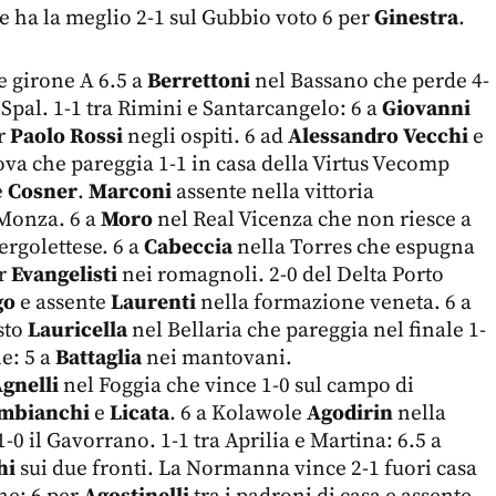
e ha la meglio 2-1 sul Gubbio voto 6 per
Ginestra
.
e girone A 6.5 a
Berrettoni
nel Bassano che perde 4-
 Spal. 1-1 tra Rimini e Santarcangelo: 6 a
Giovanni
r
Paolo Rossi
negli ospiti. 6 ad
Alessandro Vecchi
e
va che pareggia 1-1 in casa della Virtus Vecomp
è
Cosner
.
Marconi
assente nella vittoria
 Monza. 6 a
Moro
nel Real Vicenza che non riesce a
ergolettese. 6 a
Cabeccia
nella Torres che espugna
er
Evangelisti
nei romagnoli. 2-0 del Delta Porto
go
e assente
Laurenti
nella formazione veneta. 6 a
sto
Lauricella
nel Bellaria che pareggia nel finale 1-
ne: 5 a
Battaglia
nei mantovani.
gnelli
nel Foggia che vince 1-0 sul campo di
mbianchi
e
Licata
. 6 a Kolawole
Agodirin
nella
-0 il Gavorrano. 1-1 tra Aprilia e Martina: 6.5 a
hi
sui due fronti. La Normanna vince 2-1 fuori casa
ne: 6 per
Agostinelli
tra i padroni di casa e assente