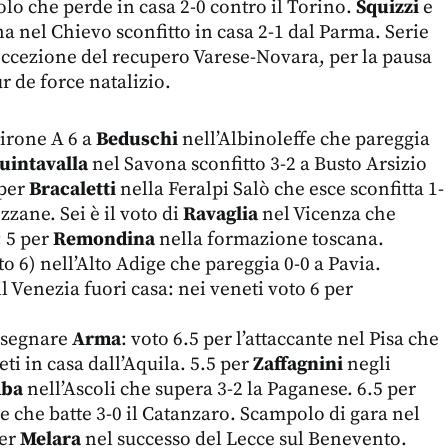
olo che perde in casa 2-0 contro il Torino.
Squizzi
e
a nel Chievo sconfitto in casa 2-1 dal Parma. Serie
eccezione del recupero Varese-Novara, per la pausa
r de force natalizio.
irone A 6 a
Beduschi
nell’Albinoleffe che pareggia
uintavalla
nel Savona sconfitto 3-2 a Busto Arsizio
 per
Bracaletti
nella Feralpi Salò che esce sconfitta 1-
zane. Sei è il voto di
Ravaglia
nel Vicenza che
: 5 per
Remondina
nella formazione toscana.
o 6) nell’Alto Adige che pareggia 0-0 a Pavia.
il Venezia fuori casa: nei veneti voto 6 per
a segnare
Arma
: voto 6.5 per l’attaccante nel Pisa che
eti in casa dall’Aquila. 5.5 per
Zaffagnini
negli
mba
nell’Ascoli che supera 3-2 la Paganese. 6.5 per
 che batte 3-0 il Catanzaro. Scampolo di gara nel
per
Melara
nel successo del Lecce sul Benevento.