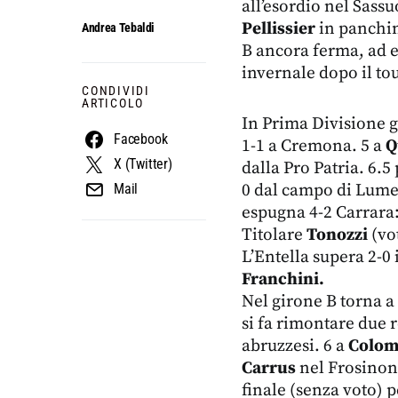
all’esordio nel Sassu
Pellissier
in panchin
Andrea Tebaldi
B ancora ferma, ad 
invernale dopo il tou
CONDIVIDI
ARTICOLO
In Prima Divisione g
Facebook
1-1 a Cremona. 5 a
Q
X (Twitter)
dalla Pro Patria. 6.5
0 dal campo di Lumez
Mail
espugna 4-2 Carrara
Titolare
Tonozzi
(vot
L’Entella supera 2-0 
Franchini.
Nel girone B torna 
si fa rimontare due r
abruzzesi. 6 a
Colo
Carrus
nel Frosinone
finale (senza voto) 