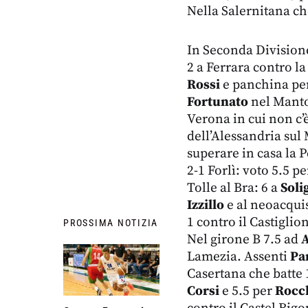
Nella Salernitana ch
In Seconda Division
2 a Ferrara contro la
Rossi
e panchina pe
Fortunato
nel Manto
Verona in cui non c’
dell’Alessandria sul
superare in casa la P
2-1 Forlì: voto 5.5 p
Tolle al Bra: 6 a
Soli
Izzillo
e al neoacqui
1 contro il Castiglio
PROSSIMA NOTIZIA
Nel girone B 7.5 ad
A
Lamezia. Assenti
Pa
Casertana che batte 1
Corsi
e 5.5 per
Rocc
contro il Castel Rigo