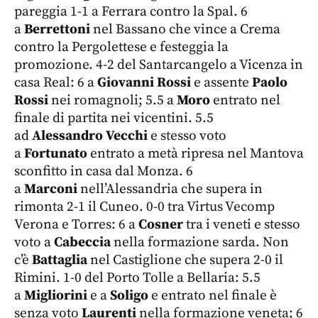
pareggia 1-1 a Ferrara contro la Spal. 6
a
Berrettoni
nel Bassano che vince a Crema
contro la Pergolettese e festeggia la
promozione. 4-2 del Santarcangelo a Vicenza in
casa Real: 6 a
Giovanni Rossi
e assente
Paolo
Rossi
nei romagnoli; 5.5 a
Moro
entrato nel
finale di partita nei vicentini. 5.5
ad
Alessandro Vecchi
e stesso voto
a
Fortunato
entrato a metà ripresa nel Mantova
sconfitto in casa dal Monza. 6
a
Marconi
nell’Alessandria che supera in
rimonta 2-1 il Cuneo. 0-0 tra Virtus Vecomp
Verona e Torres: 6 a
Cosner
tra i veneti e stesso
voto a
Cabeccia
nella formazione sarda. Non
c’è
Battaglia
nel Castiglione che supera 2-0 il
Rimini. 1-0 del Porto Tolle a Bellaria: 5.5
a
Migliorini
e a
Soligo
e entrato nel finale è
senza voto
Laurenti
nella formazione veneta; 6