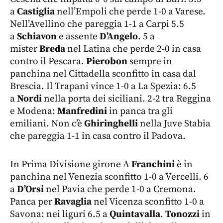
a
Castiglia
nell’Empoli che perde 1-0 a Varese.
Nell’Avellino che pareggia 1-1 a Carpi 5.5
a
Schiavon
e assente
D’Angelo
. 5 a
mister
Breda
nel Latina che perde 2-0 in casa
contro il Pescara.
Pierobon
sempre in
panchina nel Cittadella sconfitto in casa dal
Brescia. Il Trapani vince 1-0 a La Spezia: 6.5
a
Nordi
nella porta dei siciliani. 2-2 tra Reggina
e Modena:
Manfredini
in panca tra gli
emiliani. Non c’è
Ghiringhelli
nella Juve Stabia
che pareggia 1-1 in casa contro il Padova.
In Prima Divisione girone A
Franchini
è in
panchina nel Venezia sconfitto 1-0 a Vercelli. 6
a
D’Orsi
nel Pavia che perde 1-0 a Cremona.
Panca per
Ravaglia
nel Vicenza sconfitto 1-0 a
Savona: nei liguri 6.5 a
Quintavalla
.
Tonozzi
in