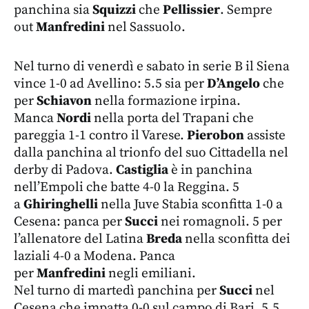
panchina sia
Squizzi
che
Pellissier
. Sempre
out
Manfredini
nel Sassuolo.
Nel turno di venerdì e sabato in serie B il Siena
vince 1-0 ad Avellino: 5.5 sia per
D’Angelo
che
per
Schiavon
nella formazione irpina.
Manca
Nordi
nella porta del Trapani che
pareggia 1-1 contro il Varese.
Pierobon
assiste
dalla panchina al trionfo del suo Cittadella nel
derby di Padova.
Castiglia
è in panchina
nell’Empoli che batte 4-0 la Reggina. 5
a
Ghiringhelli
nella Juve Stabia sconfitta 1-0 a
Cesena: panca per
Succi
nei romagnoli. 5 per
l’allenatore del Latina
Breda
nella sconfitta dei
laziali 4-0 a Modena. Panca
per
Manfredini
negli emiliani.
Nel turno di martedì panchina per
Succi
nel
Cesena che impatta 0-0 sul campo di Bari. 5.5