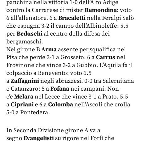
panchina nella vittoria 1-0 dell’Alto Adige
contro la Carrarese di mister
Remondina
: voto
6 all’allenatore. 6 a
Bracaletti
nella Feralpi Salò
che espugna 3-2 il campo dell’Albinoleffe: 5.5
per
Beduschi
al centro della difesa dei
bergamaschi.
Nel girone B
Arma
assente per squalifica nel
Pisa che perde 3-1 a Grosseto. 6 a
Carrus
nel
Frosinone che vince 3-2 a Gubbio. L’Aquila fa il
colpaccio a Benevento: voto 6.5
a
Zaffagnini
negli abruzzesi. 0-0 tra Salernitana
e Catanzaro: 5 a
Fofana
nei campani. Non
c’è
Melara
nel Lecce che vince 3-1 a Prato. 5.5
a
Cipriani
e 6 a
Colomba
nell’Ascoli che crolla
5-0 a Pontedera.
In Seconda Divisione girone A va a
segno
Evangelisti
su rigore nel Forlì che