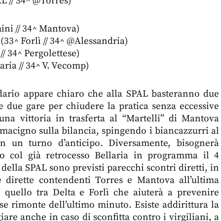
L // 34^ @Torres)
ni // 34^ Mantova)
(33^ Forlì // 34^ @Alessandria)
// 34^ Pergolettese)
ria // 34^ V. Vecomp)
dario appare chiaro che alla SPAL basteranno due
e due gare per chiudere la pratica senza eccessive
na vittoria in trasferta al “Martelli” di Mantova
acigno sulla bilancia, spingendo i biancazzurri al
n un turno d’anticipo. Diversamente, bisognerà
ro col già retrocesso Bellaria in programma il 4
della SPAL sono previsti parecchi scontri diretti, in
e dirette contendenti Torres e Mantova all’ultima
quello tra Delta e Forlì che aiuterà a prevenire
e rimonte dell’ultimo minuto. Esiste addirittura la
giare anche in caso di sconfitta contro i virgiliani, a