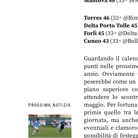
Mantova 48
(33^ SPA
Torres 46
(33^ @Rimi
Delta Porto Tolle 45
Forlì 45
(33^ @Delta 
Cuneo 43
(33^ @Bella
Guardando il calen
punti nelle prossim
ansie. Ovviamente u
peserebbe come un m
piano superiore co
attendere lo scont
maggio. Per fortuna 
PROSSIMA NOTIZIA
primis quello tra l
giornata, ma anche 
eventuali e clamoros
possibilità di festeg