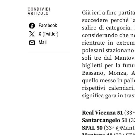
CONDIVIDI
Già ieri a fine parti
ARTICOLO
succedere perché la
Facebook
salire di categoria
X (Twitter)
considerando che nel
rientrate in extre
Mail
polesani stazionano 
soli tre dal Mantov
biglietti per la fut
Bassano, Monza, Al
quello messo in palio
rispettivi calenda
significa gara in tras
Real Vicenza 51
(33^
Santarcangelo 51
(3
SPAL 50
(33^ @Mantov