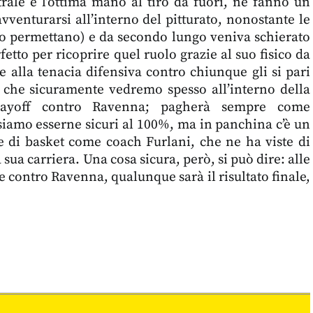
ale e l’ottima mano al tiro da fuori, ne fanno un
avventurarsi all’interno del pitturato, nonostante le
elo permettano) e da secondo lungo veniva schierato
etto per ricoprire quel ruolo grazie al suo fisico da
e alla tenacia difensiva contro chiunque gli si pari
 che sicuramente vedremo spesso all’interno della
layoff contro Ravenna; pagherà sempre come
amo esserne sicuri al 100%, ma in panchina c’è un
e di basket come coach Furlani, che ne ha viste di
a sua carriera. Una cosa sicura, però, si può dire: alle
te contro Ravenna, qualunque sarà il risultato finale,