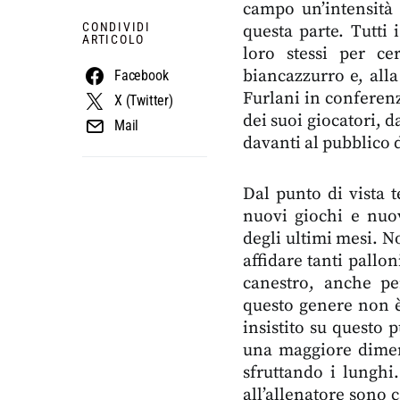
campo un’intensità
CONDIVIDI
questa parte. Tutti
ARTICOLO
loro stessi per ce
biancazzurro e, alla
Facebook
Furlani in conferen
X (Twitter)
dei suoi giocatori, d
Mail
davanti al pubblico d
Dal punto di vista t
nuovi giochi e nuov
degli ultimi mesi. No
affidare tanti pallon
canestro, anche pe
questo genere non è
insistito su questo 
una maggiore dimens
sfruttando i lunghi
all’allenatore sono 