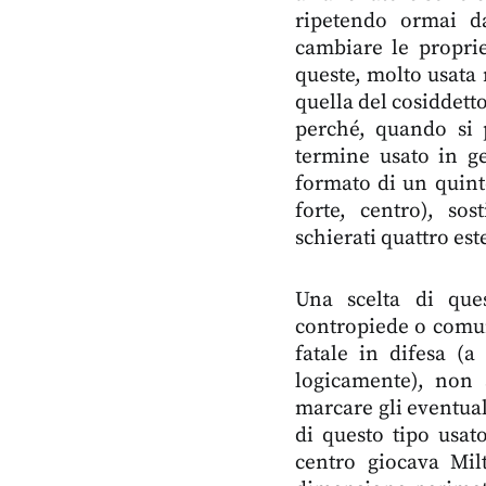
ripetendo ormai d
cambiare le proprie
queste, molto usata n
quella del cosiddett
perché, quando si p
termine usato in ge
formato di un quinte
forte, centro), s
schierati quattro est
Una scelta di que
contropiede o comun
fatale in difesa (a
logicamente), non 
marcare gli eventual
di questo tipo usat
centro giocava Mil