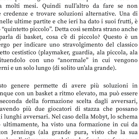
a molti mesi. Quindi null’altro da fare se non
 credenze e trovare soluzioni alternative. Una di
elle ultime partite e che ieri ha dato i suoi frutti, è
o “quintetto piccolo”. Detta così sembra strano anche
arla di basket, cosa c’è di piccolo? Questo è un
rgo per indicare uno stravolgimento del classico
tto cestistico (playmaker, guardia, ala piccola, ala
ostituendolo con uno “anormale” in cui vengono
erni e un solo lungo (di solito un’ala grande).
sto genere permette di avere più soluzioni in
que con un basket a ritmo elevato, ma può essere
 seconda della formazione scelta dagli avversari,
avendo più due giocatori di stazza che possano
i lunghi avversari. Nel caso della Mobyt, lo schema
o ultimamente, ha visto una formazione in cui da
ton Jennings (ala grande pura, visto che la sua