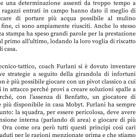
 e una determinazione assenti da troppo tempo a
 i ragazzi entrati in campo hanno dato il meglio di
rcare di portare più acqua possibile al mulino
 fine, ci sono ampiamente riusciti. Anche lo stesso
za stampa ha speso grandi parole per la prestazione
al primo all’ultimo, lodando la loro voglia di riscatto
i casa.
ecnico-tattico, coach Furlani si è dovuto inventare
e strategie a seguito della girandola di infortuni
n è più possibile giocare con un pivot classico a cui
i in attacco perché provi a creare soluzioni spalle a
rché, con l’assenza di Benfatto, un giocatore di
 più disponibile in casa Mobyt. Furlani ha sempre
punto: la squadra, per essere pericolosa, deve avere
ione interna (parlando di area) e giocare di più
. Ora come ora però tutti questi principi così cari
caduti per le ragioni menzionate prima e che stiamo