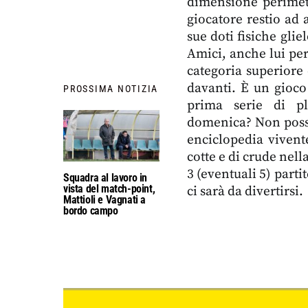
dimensione perimetr
giocatore restio ad 
sue doti fisiche gli
Amici, anche lui perf
categoria superiore 
davanti. È un gioco
PROSSIMA NOTIZIA
prima serie di p
domenica? Non possi
enciclopedia vivent
cotte e di crude nell
3 (eventuali 5) parti
Squadra al lavoro in
vista del match-point,
ci sarà da divertirsi.
Mattioli e Vagnati a
bordo campo