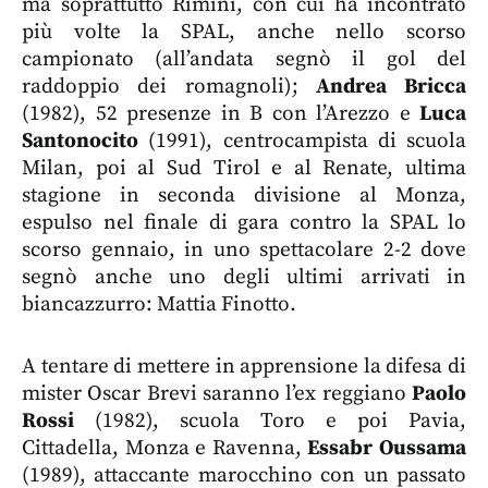
ma soprattutto Rimini, con cui ha incontrato
più volte la SPAL, anche nello scorso
campionato (all’andata segnò il gol del
raddoppio dei romagnoli);
Andrea Bricca
(1982), 52 presenze in B con l’Arezzo e
Luca
Santonocito
(1991), centrocampista di scuola
Milan, poi al Sud Tirol e al Renate, ultima
stagione in seconda divisione al Monza,
espulso nel finale di gara contro la SPAL lo
scorso gennaio, in uno spettacolare 2-2 dove
segnò anche uno degli ultimi arrivati in
biancazzurro: Mattia Finotto.
A tentare di mettere in apprensione la difesa di
mister Oscar Brevi saranno l’ex reggiano
Paolo
Rossi
(1982), scuola Toro e poi Pavia,
Cittadella, Monza e Ravenna,
Essabr Oussama
(1989), attaccante marocchino con un passato