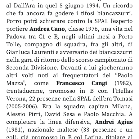
al Dall’Ara in quel 5 giugno 1994. Un ricordo
che fa ancora fa godere i tifosi biancazzurri.
Porro potrà schierare contro la SPAL l’esperto
portiere
Andrea Cano
, classe 1976, una vita nel
Padova tra C1 e B, negli ultimi mesi a Porto
Tolle, compagno di squadra, fra gli altri, di
Gianluca Laurenti e avversario dei biancazzurri
nella gara di ritorno dello scorso campionato di
Seconda Divisione. Davanti a lui giocheranno
altri volti noti ai frequentatori del “Paolo
Mazza”, come
Francesco Cangi
(1982),
trentaduenne, promosso in B con l’Hellas
Verona, 22 presenze nella SPAL dell’era Tomasi
(2005-2006). Era la squadra capitan Milana,
Alessio Pirri, David Sesa e Paolo Macchia. A
completare la linea difensiva,
Andrei Agius
(1981), nazionale maltese (33 presenze e un
gol), già promosso in B col Latina, titolare al