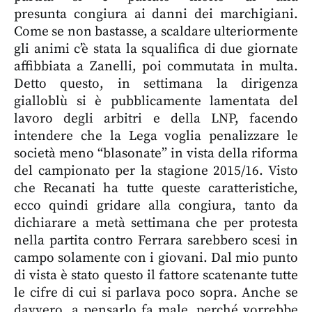
presunta congiura ai danni dei marchigiani.
Come se non bastasse, a scaldare ulteriormente
gli animi c’è stata la squalifica di due giornate
affibbiata a Zanelli, poi commutata in multa.
Detto questo, in settimana la dirigenza
gialloblù si è pubblicamente lamentata del
lavoro degli arbitri e della LNP, facendo
intendere che la Lega voglia penalizzare le
società meno “blasonate” in vista della riforma
del campionato per la stagione 2015/16. Visto
che Recanati ha tutte queste caratteristiche,
ecco quindi gridare alla congiura, tanto da
dichiarare a metà settimana che per protesta
nella partita contro Ferrara sarebbero scesi in
campo solamente con i giovani. Dal mio punto
di vista è stato questo il fattore scatenante tutte
le cifre di cui si parlava poco sopra. Anche se
davvero, a pensarlo fa male, perché vorrebbe