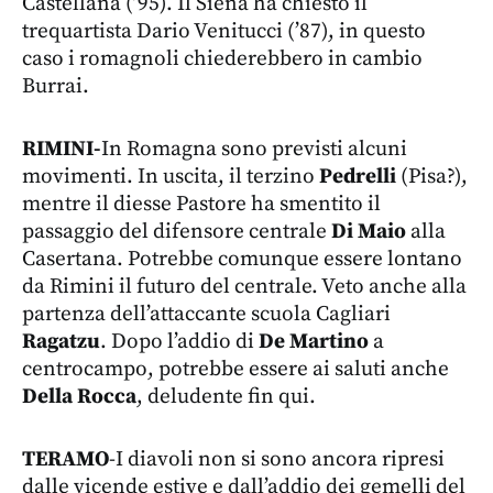
Castellana (’95). Il Siena ha chiesto il
trequartista Dario Venitucci (’87), in questo
caso i romagnoli chiederebbero in cambio
Burrai.
RIMINI-
In Romagna sono previsti alcuni
movimenti. In uscita, il terzino
Pedrelli
(Pisa?),
mentre il diesse Pastore ha smentito il
passaggio del difensore centrale
Di Maio
alla
Casertana. Potrebbe comunque essere lontano
da Rimini il futuro del centrale. Veto anche alla
partenza dell’attaccante scuola Cagliari
Ragatzu
. Dopo l’addio di
De Martino
a
centrocampo, potrebbe essere ai saluti anche
Della Rocca
, deludente fin qui.
TERAMO
-I diavoli non si sono ancora ripresi
dalle vicende estive e dall’addio dei gemelli del