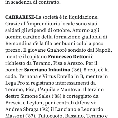
in scadenza di contratto.
CARRARESE-
La società è in liquidazione.
Grazie all’imprenditoria locale sono stati
saldati gli stipendi di ottobre. Attorno agli
uomini cardine della formazione gialloblù di
Remondina c’è la fila per buoni colpi a poco
prezzo. Il giovane Gnahorè sondato dal Napoli,
mentre il capitano
Francesco Dettori
è
richiesto da Teramo, Pisa e Arezzo. Per il
bomber
Saveriano Infantino
(’86), 8 reti, c’è la
coda. Ternana e Virtus Entella in B, mentre in
Lega Pro si registrano interessamenti da
Teramo, Pisa, L’Aquila e Mantova. Il terzino
destro Simone Sales (’88) è corteggiato da
Brescia e Leyton, per i centrali difensivi:
Andrea Sbraga (’92) il Lanciano e Leonardo
Massoni (’87), Tuttocuoio, Bassano, Teramo e