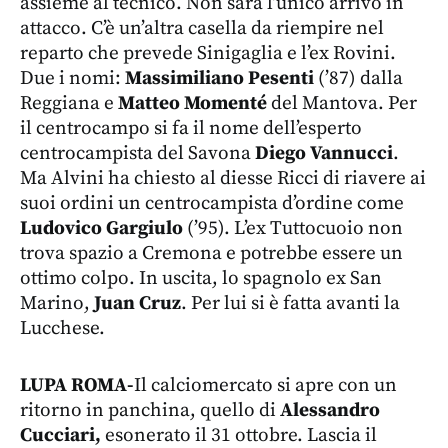
assieme al tecnico. Non sarà l’unico arrivo in
attacco. C’è un’altra casella da riempire nel
reparto che prevede Sinigaglia e l’ex Rovini.
Due i nomi:
Massimiliano Pesenti
(’87) dalla
Reggiana e
Matteo Momenté
del Mantova. Per
il centrocampo si fa il nome dell’esperto
centrocampista del Savona
Diego Vannucci
.
Ma Alvini ha chiesto al diesse Ricci di riavere ai
suoi ordini un centrocampista d’ordine come
Ludovico Gargiulo
(’95). L’ex Tuttocuoio non
trova spazio a Cremona e potrebbe essere un
ottimo colpo. In uscita, lo spagnolo ex San
Marino,
Juan Cruz
. Per lui si è fatta avanti la
Lucchese.
LUPA ROMA-
Il calciomercato si apre con un
ritorno in panchina, quello di
Alessandro
Cucciari,
esonerato il 31 ottobre. Lascia il