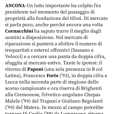
ANCONA-
Un lutto importante ha colpito l’ex
presidente nel momento del passaggio di
proprietà alla fondazione dei tifosi. Di mercato
si parla poco, anche perché ancora una volta
Cornacchini
ha saputo trarre il meglio dagli
uomini a disposizione. Nel mercato di
riparazione si punterà a sfoltire il numero di
trequartisti e esterni offensivi (Sassano e
Velocci) e a cercare una punta da doppia cifra,
sfuggita al mercato estivo. Tante le ipotesi: il
ritorno di
Paponi
(una sola presenza in B col
Latina), Francesco
Forte
(’93), in doppia cifra a
Lucca nella seconda parte di stagione dello
scorso campionato e ora riserva di Brighenti
alla Cremonese, l’elvetico-angolano Chepas
Malele (’94) del Trapani e Giuliano Regolanti
(’94) del Matera. In mezzo al campo potrebbe
tornare Di Ceglie (’89) da Lumezzane, ritorna