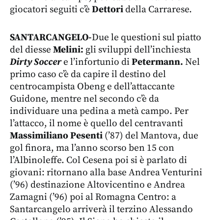
giocatori seguiti c’è
Dettori
della Carrarese.
SANTARCANGELO-
Due le questioni sul piatto
del diesse
Melini:
gli sviluppi dell’inchiesta
Dirty Soccer
e l’infortunio di
Petermann.
Nel
primo caso c’è da capire il destino del
centrocampista Obeng e dell’attaccante
Guidone, mentre nel secondo c’è da
individuare una pedina a metà campo. Per
l’attacco, il nome è quello del centravanti
Massimiliano Pesenti
(’87) del Mantova, due
gol finora, ma l’anno scorso ben 15 con
l’Albinoleffe. Col Cesena poi si è parlato di
giovani: ritornano alla base Andrea Venturini
(’96) destinazione Altovicentino e Andrea
Zamagni (’96) poi al Romagna Centro: a
Santarcangelo arriverà il terzino Alessando