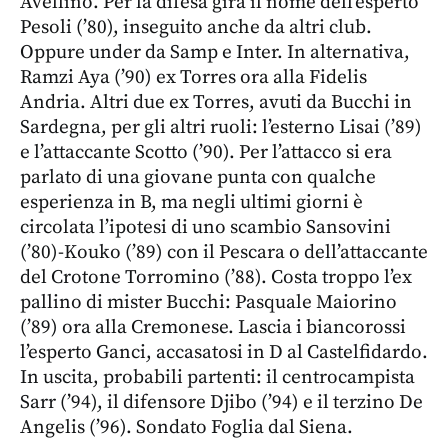
Avellino. Per la difesa gira il nome dell’esperto
Pesoli (’80), inseguito anche da altri club.
Oppure under da Samp e Inter. In alternativa,
Ramzi Aya (’90) ex Torres ora alla Fidelis
Andria. Altri due ex Torres, avuti da Bucchi in
Sardegna, per gli altri ruoli: l’esterno Lisai (’89)
e l’attaccante Scotto (’90). Per l’attacco si era
parlato di una giovane punta con qualche
esperienza in B, ma negli ultimi giorni è
circolata l’ipotesi di uno scambio Sansovini
(’80)-Kouko (’89) con il Pescara o dell’attaccante
del Crotone Torromino (’88). Costa troppo l’ex
pallino di mister Bucchi: Pasquale Maiorino
(’89) ora alla Cremonese. Lascia i biancorossi
l’esperto Ganci, accasatosi in D al Castelfidardo.
In uscita, probabili partenti: il centrocampista
Sarr (’94), il difensore Djibo (’94) e il terzino De
Angelis (’96). Sondato Foglia dal Siena.