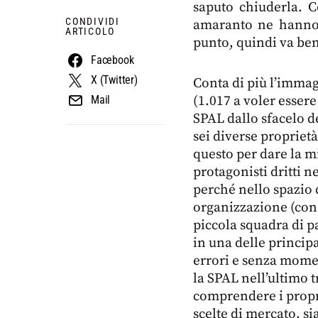
saputo chiuderla. C
CONDIVIDI
amaranto ne hanno 
ARTICOLO
punto, quindi va ben
Facebook
X (Twitter)
Conta di più l’immag
(1.017 a voler essere
Mail
SPAL dallo sfacelo de
sei diverse proprietà
questo per dare la m
protagonisti dritti n
perché nello spazio 
organizzazione (con 
piccola squadra di p
in una delle princip
errori e senza momen
la SPAL nell’ultimo t
comprendere i propri 
scelte di mercato, si