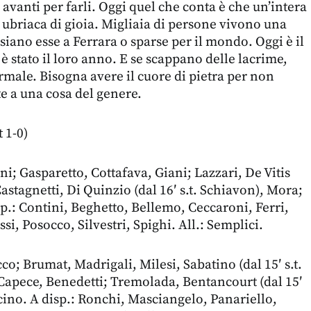
avanti per farli. Oggi quel che conta è che un’intera
è ubriaca di gioia. Migliaia di persone vivono una
siano esse a Ferrara o sparse per il mondo. Oggi è il
 è stato il loro anno. E se scappano delle lacrime,
ormale. Bisogna avere il cuore di pietra per non
e a una cosa del genere.
 1-0)
i; Gasparetto, Cottafava, Giani; Lazzari, De Vitis
 Castagnetti, Di Quinzio (dal 16′ s.t. Schiavon), Mora;
sp.: Contini, Beghetto, Bellemo, Ceccaroni, Ferri,
ssi, Posocco, Silvestri, Spighi. All.: Semplici.
o; Brumat, Madrigali, Milesi, Sabatino (dal 15′ s.t.
Capece, Benedetti; Tremolada, Bentancourt (dal 15′
cino. A disp.: Ronchi, Masciangelo, Panariello,