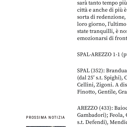
sarà tanto tempo più 
città e anche di più 
sorta di redenzione, 
loro giorno, l’ultimo
state tranquilli, è n
emozionarsi di front
SPAL-AREZZO 1-1 (pt
SPAL (352): Branduan
(dal 25′ s.t. Spighi),
Cellini, Zigoni. A di
Finotto, Gentile, Gra
AREZZO (433): Baiocc
Gambadori); Feola, 
PROSSIMA NOTIZIA
s.t. Defendi), Mendi