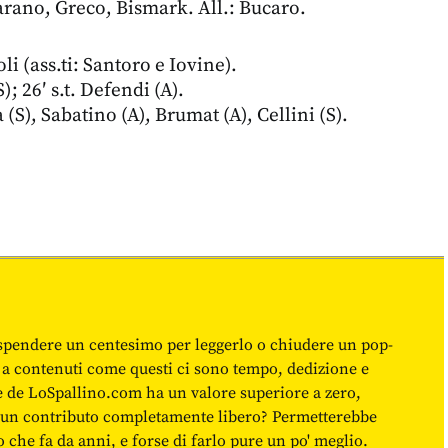
arano, Greco, Bismark. All.: Bucaro.
oli (ass.ti: Santoro e Iovine).
S); 26′ s.t. Defendi (A).
S), Sabatino (A), Brumat (A), Cellini (S).
spendere un centesimo per leggerlo o chiudere un pop-
 a contenuti come questi ci sono tempo, dedizione e
ne de LoSpallino.com ha un valore superiore a zero,
re un contributo completamente libero? Permetterebbe
o che fa da anni, e forse di farlo pure un po' meglio.