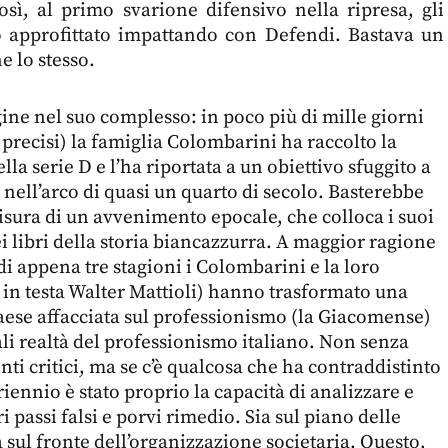
osì, al primo svarione difensivo nella ripresa, gli
approfittato impattando con Defendi. Bastava un
e lo stesso.
ine nel suo complesso: in poco più di mille giorni
 precisi) la famiglia Colombarini ha raccolto la
lla serie D e l’ha riportata a un obiettivo sfuggito a
 nell’arco di quasi un quarto di secolo. Basterebbe
isura di un avvenimento epocale, che colloca i suoi
ei libri della storia biancazzurra. A maggior ragione
di appena tre stagioni i Colombarini e la loro
in testa Walter Mattioli) hanno trasformato una
aese affacciata sul professionismo (la Giacomense)
ali realtà del professionismo italiano. Non senza
ti critici, ma se c’è qualcosa che ha contraddistinto
riennio è stato proprio la capacità di analizzare e
passi falsi e porvi rimedio. Sia sul piano delle
a sul fronte dell’organizzazione societaria. Questo,