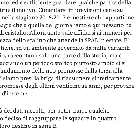
luto, ed è sufficiente guardare qualche partita della
irne il motivo. Cimentarsi in previsioni certe sul
nella stagione 2016/2017 è mestiere che appartiene
 magia che a quella del giornalismo e qui nessuno ha
di cristallo. Allora tanto vale affidarsi ai numeri per
tezza dello scalino che attende la SPAL in estate. E’
istiche, in un ambiente governato da mille variabili
io, raccontano solo una parte della storia, ma è
cciando un periodo storico piuttosto ampio ci si
l’andamento delle neo-promosse dalla terza alla
ci siamo presi la briga di riassumere sinteticamente
-promosse degli ultimi venticinque anni, per provare
 d’insieme.
à dei dati raccolti, per poter trarre qualche
 deciso di raggruppare le squadre in quattro
loro destino in serie B.