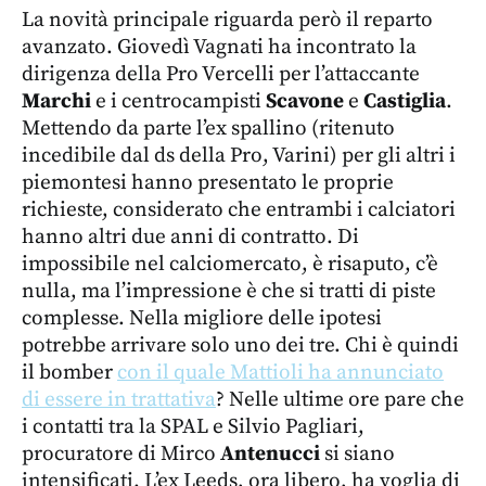
La novità principale riguarda però il reparto
avanzato. Giovedì Vagnati ha incontrato la
dirigenza della Pro Vercelli per l’attaccante
Marchi
e i centrocampisti
Scavone
e
Castiglia
.
Mettendo da parte l’ex spallino (ritenuto
incedibile dal ds della Pro, Varini) per gli altri i
piemontesi hanno presentato le proprie
richieste, considerato che entrambi i calciatori
hanno altri due anni di contratto. Di
impossibile nel calciomercato, è risaputo, c’è
nulla, ma l’impressione è che si tratti di piste
complesse. Nella migliore delle ipotesi
potrebbe arrivare solo uno dei tre. Chi è quindi
il bomber
con il quale Mattioli ha annunciato
di essere in trattativa
? Nelle ultime ore pare che
i contatti tra la SPAL e Silvio Pagliari,
procuratore di Mirco
Antenucci
si siano
intensificati. L’ex Leeds, ora libero, ha voglia di