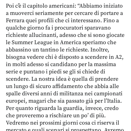
Poi c’è il capitolo americani: “Abbiamo iniziato
a muoverci seriamente per cercare di portare a
Ferrara quei profili che ci interessano. Fino a
qualche giorno fa i procuratori sparavano
richieste allucinanti, adesso che si sono giocate
le Summer League in America speriamo che
abbassino un tantino le richieste. Inoltre,
bisogna vedere chi è disposto a scendere in A2,
in molti adesso si candidano per la massima
serie e puntano i piedi se gli si chiede di
scendere. La nostra idea è quella di prendere
un lungo di sicuro affidamento che abbia alle
spalle diversi anni di militanza nei campionati
europei, magari che sia passato già per l’Italia.
Per quanto riguarda la guardia, invece, credo
che proveremo a rischiare un po’ di più.
Vedremo nei prossimi giorni cosa ci riserva il
mercato e quali scenari si prospettano. Avremo