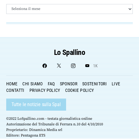
Archivio
Lo Spallino
1K
HOME
CHI SIAMO
FAQ
SPONSOR
SOSTENITORI
LIVE
CONTATTI
PRIVACY POLICY
COOKIE POLICY
Tutte le notizie sulla Spal
©2022 LoSpallino.com - testata giornalistica online
Autorizzazione del Tribunale di Ferrara n.10 del 4/10/2010
Proprietario: Dinamica Media srl
Editore: Pentagona ETS