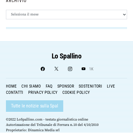
ARCHIVIO
Archivio
Lo Spallino
1K
HOME
CHI SIAMO
FAQ
SPONSOR
SOSTENITORI
LIVE
CONTATTI
PRIVACY POLICY
COOKIE POLICY
Tutte le notizie sulla Spal
©2022 LoSpallino.com - testata giornalistica online
Autorizzazione del Tribunale di Ferrara n.10 del 4/10/2010
Proprietario: Dinamica Media srl