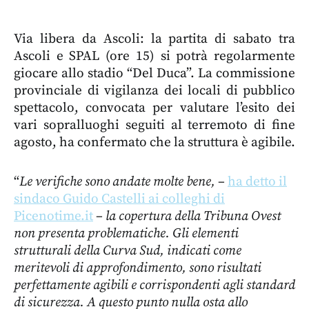
Via libera da Ascoli: la partita di sabato tra
Ascoli e SPAL (ore 15) si potrà regolarmente
giocare allo stadio “Del Duca”. La commissione
provinciale di vigilanza dei locali di pubblico
spettacolo, convocata per valutare l’esito dei
vari sopralluoghi seguiti al terremoto di fine
agosto, ha confermato che la struttura è agibile.
“
Le verifiche sono andate molte bene,
–
ha detto il
sindaco Guido Castelli ai colleghi di
Picenotime.it
–
la copertura della Tribuna Ovest
non presenta problematiche. Gli elementi
strutturali della Curva Sud, indicati come
meritevoli di approfondimento, sono risultati
perfettamente agibili e corrispondenti agli standard
di sicurezza. A questo punto nulla osta allo