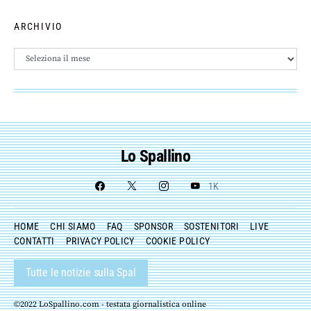
ARCHIVIO
Archivio
Lo Spallino
1K
HOME
CHI SIAMO
FAQ
SPONSOR
SOSTENITORI
LIVE
CONTATTI
PRIVACY POLICY
COOKIE POLICY
Tutte le notizie sulla Spal
©2022 LoSpallino.com - testata giornalistica online