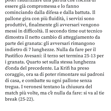
poter raddrizzare una partita che rischia di
essere già compromessa e lo fanno
cominciando dalla difesa e dalla battuta. Il
pallone gira con più fluidità, i servizi sono
produttivi, finalmente gli avversari vengono
messi in difficoltà. Il secondo time out tecnico
dimostra il netto cambio di atteggiamento da
parte dei granata: gli avversari rimangono
indietro di 7 lunghezze. Nulla da fare per il
Pastifico Avesani: il terzo set termina 25-13 per
i granata. Quarto set sulla stessa lunghezza
d’onda del precedente. La Krifi ha preso
coraggio, ora sa di poter rimontare sui padroni
di casa, e combatte su ogni pallone senza
tregua. I veronesi tentano la chiusura del
match più volte, ma c’è nulla da fare: si va al tie
break (25-22).