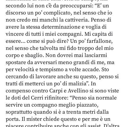
secondo lui non c’è da preoccuparsi: “E’ un
discorso un po’ complicato, nel senso che io
non credo mi manchi la cattiveria. Penso di
avere la stessa determinazione e voglia di
vincere di tutti i miei compagni. Mi capita di
essere… come si può dire? Un po’ farfallone,
nel senso che talvolta mi fido troppo del mio
corpo e sbaglio. Non dovrei mai lasciarmi
spostare da avversari meno grandi di me, ma
per velocità e tempismo a volte accade. Sto
cercando di lavorare anche su questo, penso si
tratti di metterci un po’ di malizia”. In
compenso contro Carpi e Avellino si sono viste
le doti del Cerri rifinitore: “Penso sia normale
servire un compagno meglio piazzato,
soprattutto quando si è a trenta metri dalla
porta. Il mister chiede questo e per me è un
piacere contribuire anche con gli assist. D’altra