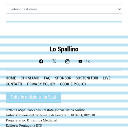
Archivio
Lo Spallino
1K
HOME
CHI SIAMO
FAQ
SPONSOR
SOSTENITORI
LIVE
CONTATTI
PRIVACY POLICY
COOKIE POLICY
Tutte le notizie sulla Spal
©2022 LoSpallino.com - testata giornalistica online
Autorizzazione del Tribunale di Ferrara n.10 del 4/10/2010
Proprietario: Dinamica Media srl
Editore: Pentagona ETS