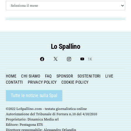
Archivio
Lo Spallino
1K
HOME
CHI SIAMO
FAQ
SPONSOR
SOSTENITORI
LIVE
CONTATTI
PRIVACY POLICY
COOKIE POLICY
Tutte le notizie sulla Spal
©2022 LoSpallino.com - testata giornalistica online
Autorizzazione del Tribunale di Ferrara n.10 del 4/10/2010
Proprietario: Dinamica Media srl
Editore: Pentagona ETS
Direttore responsabile: Alessandro Orlandin