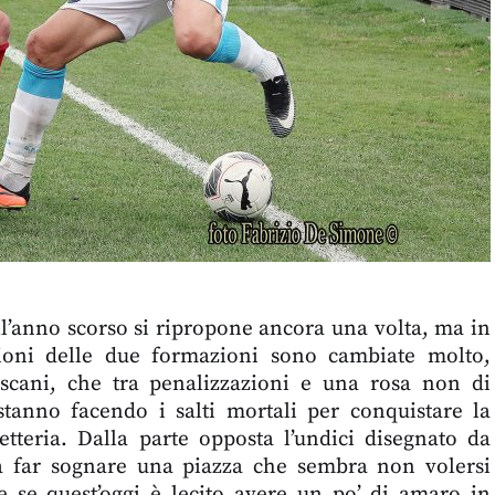
ell’anno scorso si ripropone ancora una volta, ma in
ioni delle due formazioni sono cambiate molto,
oscani, che tra penalizzazioni e una rosa non di
stanno facendo i salti mortali per conquistare la
teria. Dalla parte opposta l’undici disegnato da
a far sognare una piazza che sembra non volersi
e se quest’oggi è lecito avere un po’ di amaro in