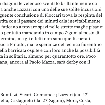
un diagonale velenoso sventato brillantemente da
va anche Lazzari con una delle sue solite incursioni
eguente conclusione di Floccari trova la respinta del
tita con il passare dei minuti cala inevitabilmente
ni faticano a trovare spazi nelle strette maglie pisane:
tto per tutto mandando in campo Zigoni al posto di
 termine, ma gli effetti non sono quelli sperati.
zio a Finotto, ma le speranze del tecnico fiorentino
lla barricata ospite e con loro anche la possibilità
ta in solitaria, almeno per quarantotto ore. Poco
ana, ancora al Paolo Mazza, sarà derby con il
 Bonifazi, Vicari, Cremonesi; Lazzari (dal 47’
ella, Castagnetti (dal 27’ Zigoni), Mora, Costa;