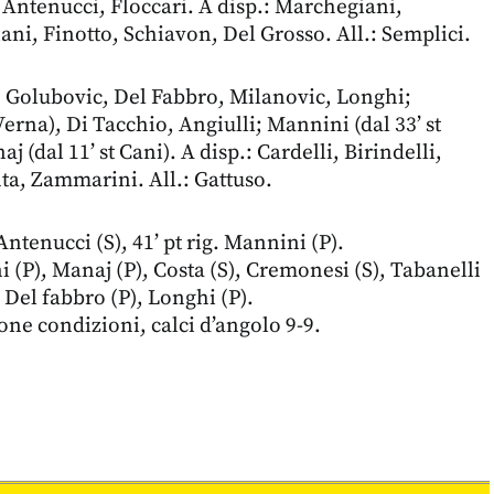
 Antenucci, Floccari. A disp.: Marchegiani,
ani, Finotto, Schiavon, Del Grosso. All.: Semplici.
, Golubovic, Del Fabbro, Milanovic, Longhi;
 Verna), Di Tacchio, Angiulli; Mannini (dal 33’ st
j (dal 11’ st Cani). A disp.: Cardelli, Birindelli,
nta, Zammarini. All.: Gattuso.
 Antenucci (S), 41’ pt rig. Mannini (P).
 (P), Manaj (P), Costa (S), Cremonesi (S), Tabanelli
, Del fabbro (P), Longhi (P).
one condizioni, calci d’angolo 9-9.