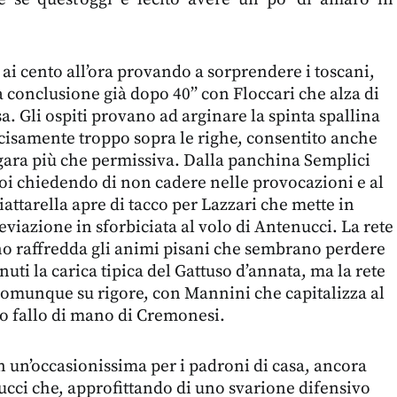
 ai cento all’ora provando a sorprendere i toscani,
a conclusione già dopo 40’’ con Floccari che alza di
a. Gli ospiti provano ad arginare la spinta spallina
isamente troppo sopra le righe, consentito anche
gara più che permissiva. Dalla panchina Semplici
suoi chiedendo di non cadere nelle provocazioni e al
iattarella apre di tacco per Lazzari che mette in
viazione in sforbiciata al volo di Antenucci. La rete
no raffredda gli animi pisani che sembrano perdere
nuti la carica tipica del Gattuso d’annata, ma la rete
comunque su rigore, con Mannini che capitalizza al
o fallo di mano di Cremonesi.
on un’occasionissima per i padroni di casa, ancora
cci che, approfittando di uno svarione difensivo