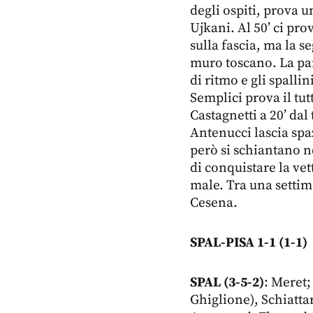
degli ospiti, prova 
Ujkani. Al 50’ ci pro
sulla fascia, ma la s
muro toscano. La par
di ritmo e gli spalli
Semplici prova il tu
Castagnetti a 20’ dal
Antenucci lascia spa
però si schiantano ne
di conquistare la vet
male. Tra una settim
Cesena.
SPAL-PISA 1-1 (1-1)
SPAL (3-5-2)
: Meret;
Ghiglione), Schiattar