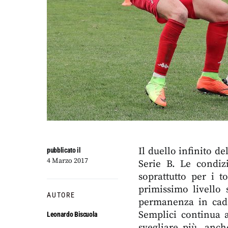
Il duello infinito d
pubblicato il
4 Marzo 2017
Serie B. Le condiz
soprattutto per i t
primissimo livello 
AUTORE
permanenza in cadet
Semplici continua 
Leonardo Biscuola
svegliare più, anch