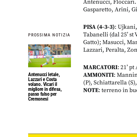
Antenucci, Floccari.
Gasparetto, Arini, Gi
PISA (4-3-3)
: Ujkani
Tabanelli (dal 25’ st
PROSSIMA NOTIZIA
Gatto); Masucci, Mana
Lazzari, Peralta, Zo
MARCATORI
: 21’ pt
AMMONITI
: Mannini
Antenucci letale,
Lazzari e Costa
(P), Schiattarella (S)
volano. Vicari il
migliore in difesa,
NOTE
: terreno in bu
passo falso per
Cremonesi