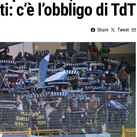
ti: c’è l’obbligo di TdT
Share
Tweet