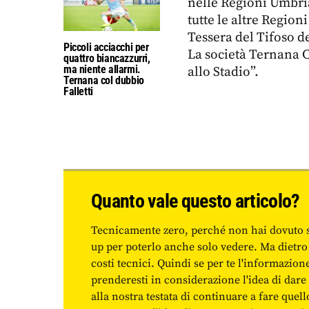
nelle Regioni Umbria 
tutte le altre Region
Tessera del Tifoso d
Piccoli acciacchi per
La società Ternana 
quattro biancazzurri,
ma niente allarmi.
allo Stadio”.
Ternana col dubbio
Falletti
Quanto vale questo articolo?
Tecnicamente zero, perché non hai dovuto 
up per poterlo anche solo vedere. Ma dietro
costi tecnici. Quindi se per te l'informazio
prenderesti in considerazione l'idea di da
alla nostra testata di continuare a fare quell