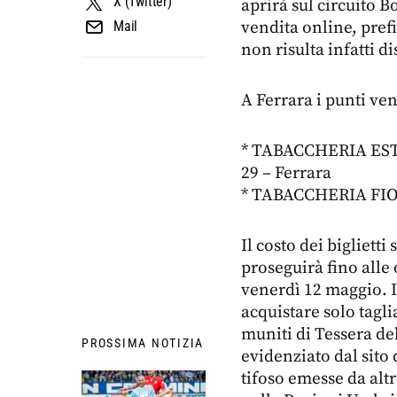
X (Twitter)
aprirà sul circuito
vendita online, pref
Mail
non risulta infatti d
A Ferrara i punti v
* TABACCHERIA ESTE
29 – Ferrara
* TABACCHERIA FIOR
Il costo dei biglietti
proseguirà fino alle
venerdì 12 maggio. 
acquistare solo tagli
muniti di Tessera de
PROSSIMA NOTIZIA
evidenziato dal sito
tifoso emesse da altre