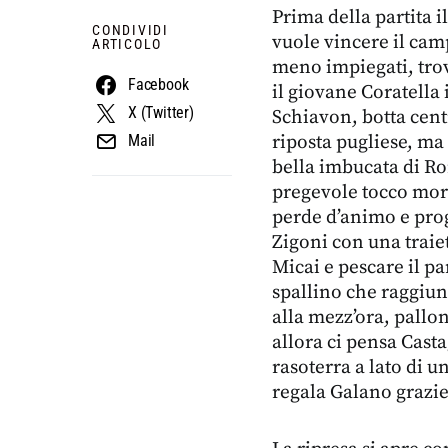
Prima della partita i
CONDIVIDI
vuole vincere il campi
ARTICOLO
meno impiegati, trova
Facebook
il giovane Coratella 
X (Twitter)
Schiavon, botta centr
riposta pugliese, ma
Mail
bella imbucata di Ro
pregevole tocco morb
perde d’animo e prog
Zigoni con una traie
Micai e pescare il pa
spallino che raggiun
alla mezz’ora, pallon
allora ci pensa Casta
rasoterra a lato di u
regala Galano grazie