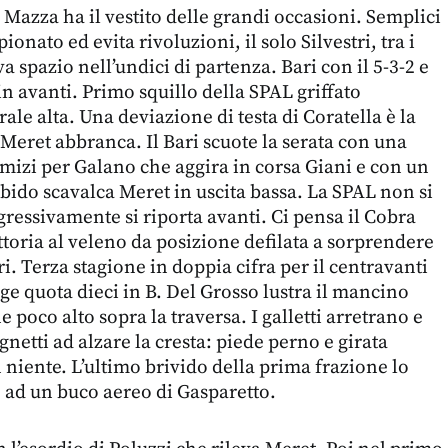
l Mazza ha il vestito delle grandi occasioni. Semplici
onato ed evita rivoluzioni, il solo Silvestri, tra i
 spazio nell’undici di partenza. Bari con il 5-3-2 e
in avanti. Primo squillo della SPAL griffato
ale alta. Una deviazione di testa di Coratella è la
 Meret abbranca. Il Bari scuote la serata con una
mizi per Galano che aggira in corsa Giani e con un
ido scavalca Meret in uscita bassa. La SPAL non si
ressivamente si riporta avanti. Ci pensa il Cobra
ttoria al veleno da posizione defilata a sorprendere
ri. Terza stagione in doppia cifra per il centravanti
ge quota dieci in B. Del Grosso lustra il mancino
e poco alto sopra la traversa. I galletti arretrano e
gnetti ad alzare la cresta: piede perno e girata
n niente. L’ultimo brivido della prima frazione lo
 ad un buco aereo di Gasparetto.