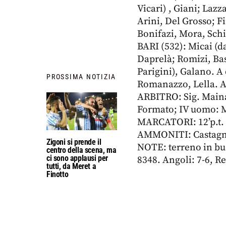
Vicari) , Giani; Lazz
Arini, Del Grosso; F
Bonifazi, Mora, Schia
BARI (532): Micai (da
Daprelà; Romizi, Bash
Parigini), Galano. A 
PROSSIMA NOTIZIA
Romanazzo, Lella. A
ARBITRO: Sig. Mainar
Formato; IV uomo: M
MARCATORI: 12’p.t. Ga
AMMONITI: Castagnet
Zigoni si prende il
NOTE: terreno in bu
centro della scena, ma
ci sono applausi per
8348. Angoli: 7-6, Rec. 
tutti, da Meret a
Finotto