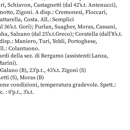
ari, Schiavon, Castagnetti (dal 42’s.t. Antenucci),
inotto, Zigoni. A disp.: Cremonesi, Floccari,
ttarella, Costa. All.: Semplici
l 36’s.t. Gori); Furlan, Suagher, Moras, Cassani,
a, Salzano (dal 25’s.t.Greco); Coratella (dall’8’s.t.
disp.: Maniero, Turi, Yebli, Portoghese,
ll.: Colantuono.
di della sez. di Bergamo (assistenti:Lanza,
arini).
lano (B), 23’p.t., 43’s.t. Zigoni (S)
ti (S), Moras (B)
one condizioni, temperatura gradevole. Spett.:
: 0’p.t., 3’s.t.