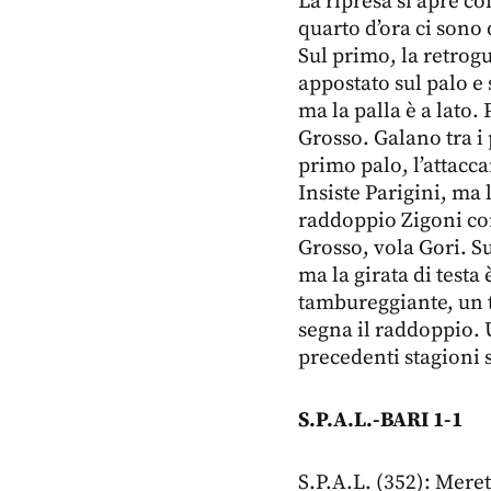
La ripresa si apre co
quarto d’ora ci sono 
Sul primo, la retrog
appostato sul palo e 
ma la palla è a lato. 
Grosso. Galano tra i 
primo palo, l’attacca
Insiste Parigini, ma 
raddoppio Zigoni co
Grosso, vola Gori. Su
ma la girata di testa
tambureggiante, un t
segna il raddoppio. U
precedenti stagioni s
S.P.A.L.-BARI 1-1
S.P.A.L. (352): Meret 