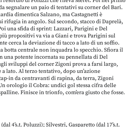
n l’esordio di Poluzzi che rileva Meret. Poi nel primo
da segnalare un paio di tentativi su corner del Bari.
uardia dimentica Salzano, ma Castagnetti è
si rifugia in angolo. Sul secondo, stacco di Daprelà,
Poi una sfida di sprint: Lazzari, Parigini e Del
più propositivi va via a Giani e trova Parigini sul
nte cerca la deviazione di tacco a lato di un soffio.
la botta centrale non inquadra lo specchio. Sfiora il
n una potente incornata su pennellata di Del
gli sviluppi del corner Zigoni prova a farsi largo,
 è a lato. Al terzo tentativo, dopo un’azione
ap-in da centravanti di rapina, da terra, Zigoni
n orologio il Cobra: undici gol stessa cifra delle
palline. Finisce in trionfo, com’era giusto che fosse.
(dal 4’s.t. Poluzzi); Silvestri, Gasparetto (dal 17’s.t.