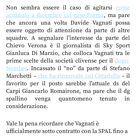
Non sembra essere il caso di agitarsi
come
accaduto a dicembre col caso-Parma
, ma pare
che ancora una volta Davide Vagnati possa
essere oggetto di attenzione da parte di altre
squadre. A segnalare l’interesse da parte del
Chievo Verona è il giornalista di Sky Sport
Gianluca Di Marzio, che colloca Vagnati tra le
prime scelte della società clivense per il
dopo-
Nember
. Incassato il “no” da parte di Stefano
Marchetti –
che ha rinnovato col Cittadella
– il
favorito per il posto sarebbe l’attuale ds del
Carpi Giancarlo Romairone, ma pare che il dg
spallino venga quantomeno tenuto in
considerazione.
Vale la pena ricordare che Vagnati è
ufficialmente sotto contratto con la SPAL fino a