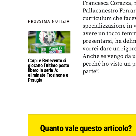
Francesca Corazza, 
Pallacanestro Ferrar
curriculum che facev
PROSSIMA NOTIZIA
specializzazione in 
avere un tocco femmi
presentarsi, ha delin
vorrei dare un rigor
Anche se vengo da un
Carpi e Benevento si
perché ho visto un p
giocano l’ultimo posto
libero in serie A:
parte”.
eliminate Frosinone e
Perugia
Quanto vale questo articolo?