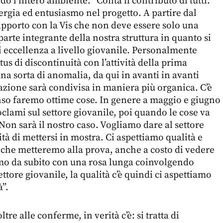
o l’intero ambiente: “Conta il contributo di tutti.
gia ed entusiasmo nel progetto. A partire dal
pporto con la Vis che non deve essere solo una
 parte integrante della nostra struttura in quanto si
di eccellenza a livello giovanile. Personalmente
atus di discontinuità con l’attività della prima
na sorta di anomalia, da qui in avanti in avanti
zione sarà condivisa in maniera più organica. C’è
enso faremo ottime cose. In genere a maggio e giugno
roclami sul settore giovanile, poi quando le cose va
Non sarà il nostro caso. Vogliamo dare al settore
tà di mettersi in mostra. Ci aspettiamo qualità e
i che metteremo alla prova, anche a costo di vedere
emo da subito con una rosa lunga coinvolgendo
settore giovanile, la qualità c’è quindi ci aspettiamo
”.
re alle conferme, in verità c’è: si tratta di