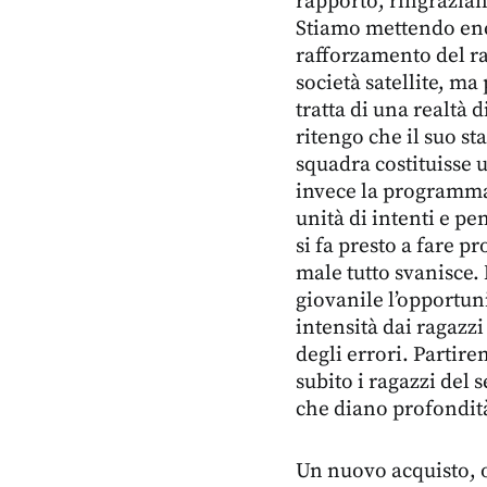
rapporto, ringraziand
Stiamo mettendo ener
rafforzamento del ra
società satellite, ma
tratta di una realtà 
ritengo che il suo st
squadra costituisse u
invece la programma
unità di intenti e p
si fa presto a fare p
male tutto svanisce. 
giovanile l’opportuni
intensità dai ragazz
degli errori. Partir
subito i ragazzi del 
che diano profondità
Un nuovo acquisto, olt