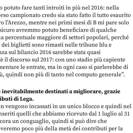
otuto fare tanti introiti in più nel 2016: nella
orso campionato credo sia stato fatto il tutto esaurito
ro l’Arezzo, mentre nei primi mesi di B mi pare solo
 sicuro avremmo potuto beneficiare di qualche
na percentuale maggiore di settori popolari, perché
ei biglietti sono rimasti nelle tribune blu e
nza sul bilancio 2016 sarebbe stata quasi
è il discorso sul 2017: con uno stadio più capiente
ntare le entrate, ma in ogni caso si parlerebbe di
ù, quindi non più di tanto nel computo generale”.
 inevitabilmente destinati a migliorare, grazie
ibuti di Lega.
n vengono incassati in un unico blocco e quindi nel
seriti quelli che abbiamo ricevuto dal 1 luglio al 31
ora un conguaglio, quindi si può dire che
veremo poco più della metà dei contributi per la