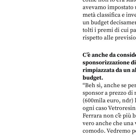
avevamo impostato u
metà classifica e in
un budget decisament
tolti i premi di cui p
rispetto alle previsio
C’è anche da consid
sponsorizzazione di
rimpiazzata da un a
budget.
“Beh sì, anche se per
sponsor a prezzo di 
(600mila euro, ndr) l
ogni caso Vetroresi
Ferrara non c’è più b
vero anche che una 
comodo. Vedremo poi