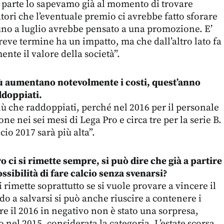
ra parte lo sapevamo già al momento di trovare
atori che l’eventuale premio ci avrebbe fatto sforare
uno a luglio avrebbe pensato a una promozione. E’
reve termine ha un impatto, ma che dall’altro lato fa
te il valore della società”.
più aumentano notevolmente i costi, quest’anno
ddoppiati.
più che raddoppiati, perché nel 2016 per il personale
one nei sei mesi di Lega Pro e circa tre per la serie B.
cio 2017 sarà più alta”.
o ci si rimette sempre, si può dire che già a partire
possibilità di fare calcio senza svenarsi?
i rimette soprattutto se si vuole provare a vincere il
 a salvarsi si può anche riuscire a contenere i
re il 2016 in negativo non è stato una sorpresa,
 nel 2015, considerata la categoria. L’estate scorsa