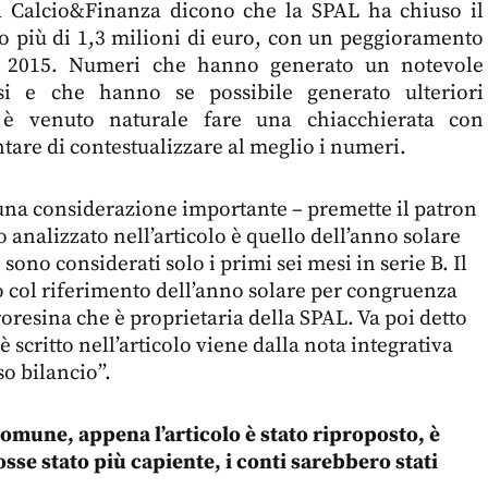
da Calcio&Finanza dicono che la SPAL ha chiuso il
co più di 1,3 milioni di euro, con un peggioramento
io 2015. Numeri che hanno generato un notevole
fosi e che hanno se possibile generato ulteriori
ì è venuto naturale fare una chiacchierata con
tare di contestualizzare al meglio i numeri.
una considerazione importante – premette il patron
io analizzato nell’articolo è quello dell’anno solare
sono considerati solo i primi sei mesi in serie B. Il
to col riferimento dell’anno solare per congruenza
roresina che è proprietaria della SPAL. Va poi detto
 scritto nell’articolo viene dalla nota integrativa
so bilancio”.
omune, appena l’articolo è stato riproposto, è
fosse stato più capiente, i conti sarebbero stati