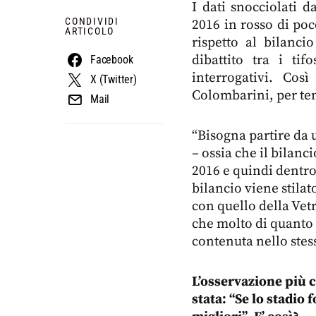
I dati snocciolati 
CONDIVIDI
2016 in rosso di po
ARTICOLO
rispetto al bilanc
dibattito tra i ti
Facebook
interrogativi. Cos
X (Twitter)
Colombarini, per ten
Mail
“Bisogna partire da 
– ossia che il bilanc
2016 e quindi dentro 
bilancio viene stila
con quello della Vet
che molto di quanto è
contenuta nello stes
L’osservazione più c
stata: “Se lo stadio 