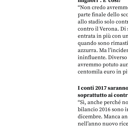
migliori”. E’ così?
“Non credo avremmo p
parte finale dello sc
allo stadio solo cont
contro il Verona. Di
entrata in più con u
quando sono rimasti d
azzurra. Ma l’incide
ininfluente. Diverso 
avremmo potuto aume
centomila euro in pi
I conti 2017 saranno
soprattutto ai contr
“Sì, anche perché no
bilancio 2016 sono in
dicembre. Manca anc
nell’anno nuovo rice