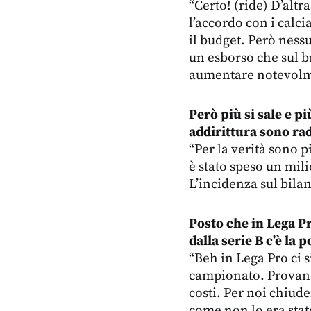
“Certo! (ride) D’alt
l’accordo con i calci
il budget. Però ness
un esborso che sul b
aumentare notevolmen
Però più si sale e 
addirittura sono ra
“Per la verità sono 
è stato speso un mili
L’incidenza sul bilan
Posto che in Lega Pr
dalla serie B c’è la 
“Beh in Lega Pro ci s
campionato. Provando
costi. Per noi chiude
come non lo era stato