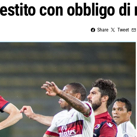
estito con obbligo di 
Share
Tweet