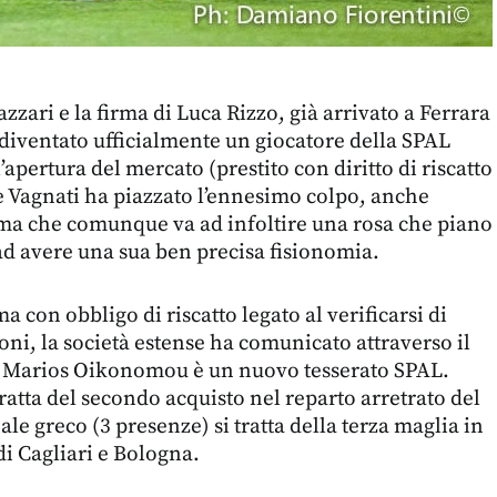
zzari e la firma di Luca Rizzo, già arrivato a Ferrara
 diventato ufficialmente un giocatore della SPAL
apertura del mercato (prestito con diritto di riscatto
 Vagnati ha piazzato l’ennesimo colpo, anche
ma che comunque va ad infoltire una rosa che piano
ad avere una sua ben precisa fisionomia.
a con obbligo di riscatto legato al verificarsi di
ni, la società estense ha comunicato attraverso il
che Marios Oikonomou è un nuovo tesserato SPAL.
tratta del secondo acquisto nel reparto arretrato del
le greco (3 presenze) si tratta della terza maglia in
di Cagliari e Bologna.