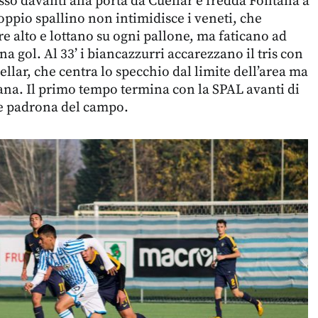
so davanti alla porta da Cuellar e fredda Fontana a
doppio spallino non intimidisce i veneti, che
e alto e lottano su ogni pallone, ma faticano ad
na gol. Al 33’ i biancazzurri accarezzano il tris con
ellar, che centra lo specchio dal limite dell’area ma
na. Il primo tempo termina con la SPAL avanti di
e padrona del campo.