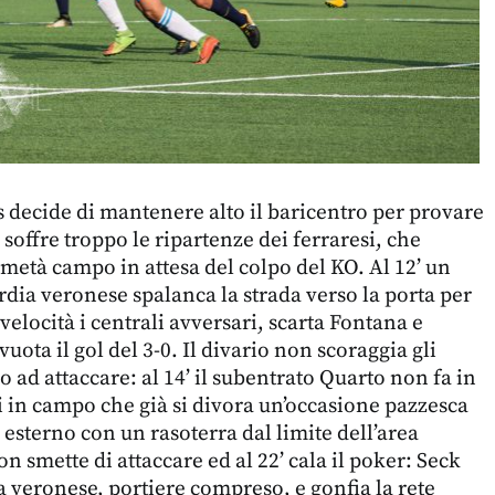
as decide di mantenere alto il baricentro per provare
a soffre troppo le ripartenze dei ferraresi, che
 metà campo in attesa del colpo del KO. Al 12’ un
rdia veronese spalanca la strada verso la porta per
velocità i centrali avversari, scarta Fontana e
vuota il gol del 3-0. Il divario non scoraggia gli
 ad attaccare: al 14’ il subentrato Quarto non fa in
 in campo che già si divora un’occasione pazzesca
 esterno con un rasoterra dal limite dell’area
n smette di attaccare ed al 22’ cala il poker: Seck
sa veronese, portiere compreso, e gonfia la rete