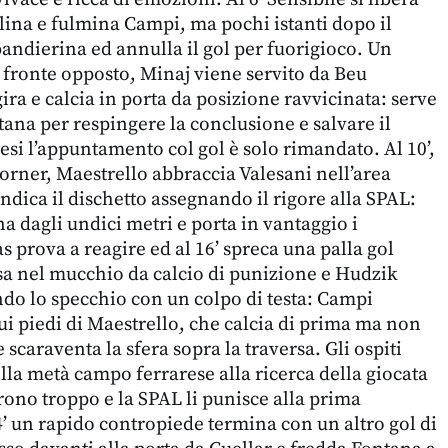
lina e fulmina Campi, ma pochi istanti dopo il
bandierina ed annulla il gol per fuorigioco. Un
l fronte opposto, Minaj viene servito da Beu
 gira e calcia in porta da posizione ravvicinata: serve
ana per respingere la conclusione e salvare il
aresi l’appuntamento col gol è solo rimandato. Al 10’,
corner, Maestrello abbraccia Valesani nell’area
indica il dischetto assegnando il rigore alla SPAL:
a dagli undici metri e porta in vantaggio i
s prova a reagire ed al 16’ spreca una palla gol
sa nel mucchio da calcio di punizione e Hudzik
ando lo specchio con un colpo di testa: Campi
sui piedi di Maestrello, che calcia di prima ma non
e scaraventa la sfera sopra la traversa. Gli ospiti
lla metà campo ferrarese alla ricerca della giocata
rono troppo e la SPAL li punisce alla prima
24’ un rapido contropiede termina con un altro gol di