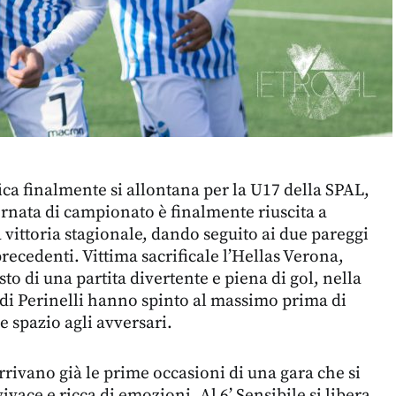
fica finalmente si allontana per la U17 della SPAL,
rnata di campionato è finalmente riuscita a
 vittoria stagionale, dando seguito ai due pareggi
precedenti. Vittima sacrificale l’Hellas Verona,
sto di una partita divertente e piena di gol, nella
 di Perinelli hanno spinto al massimo prima di
e spazio agli avversari.
arrivano già le prime occasioni di una gara che si
ace e ricca di emozioni. Al 6’ Sensibile si libera