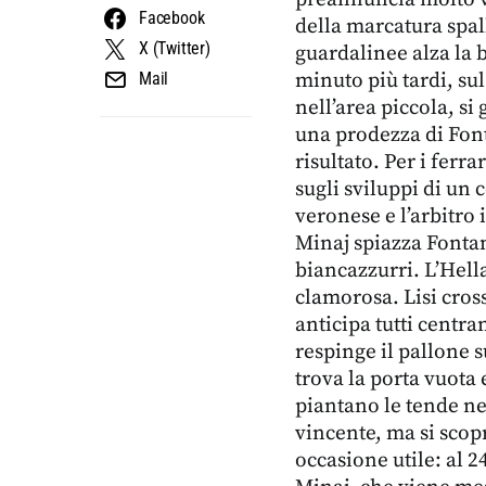
Facebook
della marcatura spal
X (Twitter)
guardalinee alza la 
minuto più tardi, su
Mail
nell’area piccola, si
una prodezza di Font
risultato. Per i ferr
sugli sviluppi di un 
veronese e l’arbitro 
Minaj spiazza Fontan
biancazzurri. L’Hella
clamorosa. Lisi cros
anticipa tutti centr
respinge il pallone 
trova la porta vuota 
piantano le tende ne
vincente, ma si scop
occasione utile: al 