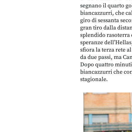
segnano il quarto go
biancazzurri, che ca
giro di sessanta secon
gran tiro dalla dist
splendido rasoterra d
speranze dell’Hellas,
sfiora la terza rete a
da due passi, ma Cam
Dopo quattro minuti d
biancazzurri che con
stagionale.