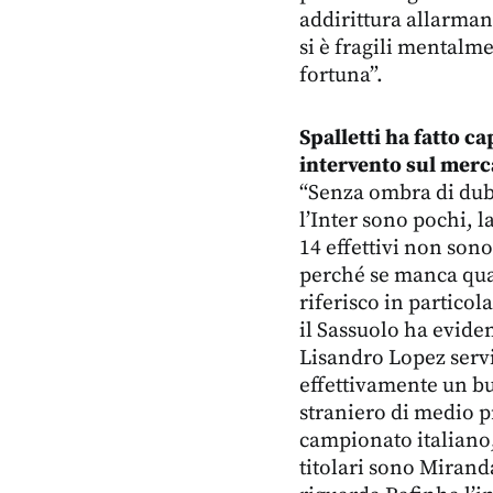
addirittura allarmante
si è fragili mentalm
fortuna”.
Spalletti ha fatto c
intervento sul merca
“Senza ombra di dubbi
l’Inter sono pochi, l
14 effettivi non sono
perché se manca qua
riferisco in particol
il Sassuolo ha eviden
Lisandro Lopez servi
effettivamente un bu
straniero di medio pr
campionato italiano
titolari sono Mirand