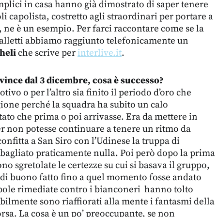
lici in casa hanno già dimostrato di saper tenere
oli capolista, costretto agli straordinari per portare a
o, ne è un esempio. Per farci raccontare come se la
palletti abbiamo raggiunto telefonicamente un
heli
che scrive per
interlive.it
.
 vince dal 3 dicembre, cosa è successo?
ivo o per l’altro sia finito il periodo d’oro che
gione perché la squadra ha subito un calo
tato che prima o poi arrivasse. Era da mettere in
er non potesse continuare a tenere un ritmo da
confitta a San Siro con l’Udinese la truppa di
sbagliato praticamente nulla. Poi però dopo la prima
sono sgretolate le certezze su cui si basava il gruppo,
 di buono fatto fino a quel momento fosse andato
pole rimediate contro i bianconeri hanno tolto
ilmente sono riaffiorati alla mente i fantasmi della
rsa. La cosa è un po’ preoccupante, se non