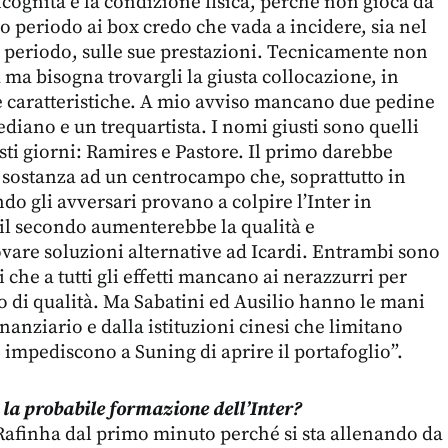
ncognita è la condizione fisica, perché non gioca da
o periodo ai box credo che vada a incidere, sia nel
 periodo, sulle sue prestazioni. Tecnicamente non
à ma bisogna trovargli la giusta collocazione, in
e caratteristiche. A mio avviso mancano due pedine
iano e un trequartista. I nomi giusti sono quelli
sti giorni: Ramires e Pastore. Il primo darebbe
 e sostanza ad un centrocampo che, soprattutto in
ndo gli avversari provano a colpire l’Inter in
il secondo aumenterebbe la qualità e
vare soluzioni alternative ad Icardi. Entrambi sono
i che a tutti gli effetti mancano ai nerazzurri per
lto di qualità. Ma Sabatini ed Ausilio hanno le mani
finanziario e dalla istituzioni cinesi che limitano
e impediscono a Suning di aprire il portafoglio”.
 la probabile formazione dell’Inter?
Rafinha dal primo minuto perché si sta allenando da