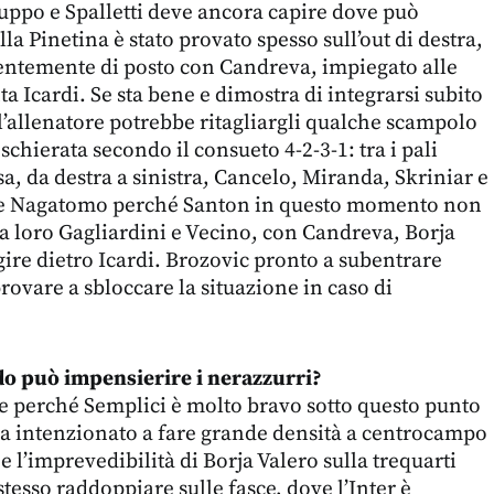
uppo e Spalletti deve ancora capire dove può
la Pinetina è stato provato spesso sull’out di destra,
ntemente di posto con Candreva, impiegato alle
ta Icardi. Se sta bene e dimostra di integrarsi subito
 l’allenatore potrebbe ritagliargli qualche scampolo
chierata secondo il consueto 4-2-3-1: tra i pali
a, da destra a sinistra, Cancelo, Miranda, Skriniar e
 e Nagatomo perché Santon in questo momento non
i a loro Gagliardini e Vecino, con Candreva, Borja
gire dietro Icardi. Brozovic pronto a subentrare
rovare a sbloccare la situazione in caso di
do può impensierire i nerazzurri?
e perché Semplici è molto bravo sotto questo punto
sia intenzionato a fare grande densità a centrocampo
 e l’imprevedibilità di Borja Valero sulla trequarti
esso raddoppiare sulle fasce, dove l’Inter è