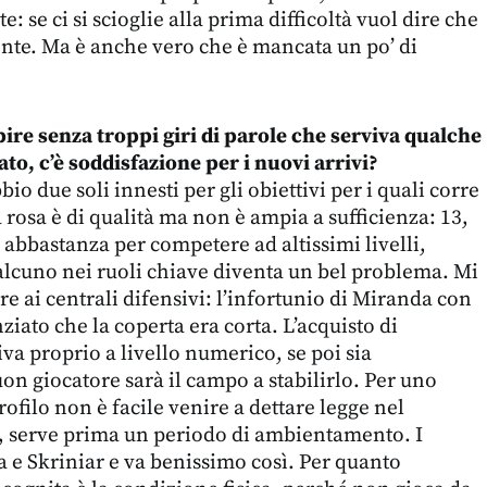
: se ci si scioglie alla prima difficoltà vuol dire che
ente. Ma è anche vero che è mancata un po’ di
apire senza troppi giri di parole che serviva qualche
to, c’è soddisfazione per i nuovi arrivi?
o due soli innesti per gli obiettivi per i quali corre
a rosa è di qualità ma non è ampia a sufficienza: 13,
 abbastanza per competere ad altissimi livelli,
lcuno nei ruoli chiave diventa un bel problema. Mi
are ai centrali difensivi: l’infortunio di Miranda con
ziato che la coperta era corta. L’acquisto di
va proprio a livello numerico, se poi sia
on giocatore sarà il campo a stabilirlo. Per uno
ofilo non è facile venire a dettare legge nel
, serve prima un periodo di ambientamento. I
a e Skriniar e va benissimo così. Per quanto