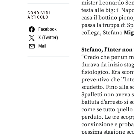
mister Leonardo Semp
testa alle big: il Nap
CONDIVIDI
casa il bottino pien
ARTICOLO
passa la truppa di S
Facebook
collega, Stefano
Mig
X (Twitter)
Mail
Stefano, l’Inter non
“Credo che per un mot
durava da inizio sta
fisiologico. Era scon
preventivo che l’Int
scudetto. Fino alla s
Spalletti non aveva 
battuta d’arresto si 
come se tutto quello
perduto. Le tre scop
convinzione e probab
pessima stagione sco