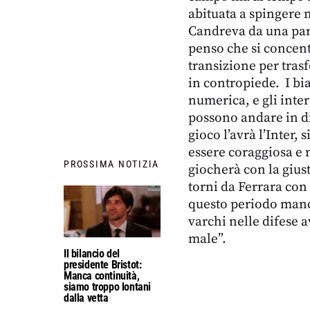
abituata a spingere 
Candreva da una part
penso che si concent
transizione per trasf
in contropiede. I bi
numerica, e gli inte
possono andare in di
gioco l’avrà l’Inter,
essere coraggiosa e 
PROSSIMA NOTIZIA
giocherà con la giust
torni da Ferrara con 
questo periodo manc
varchi nelle difese a
male”.
Il bilancio del
presidente Bristot:
Manca continuità,
siamo troppo lontani
dalla vetta