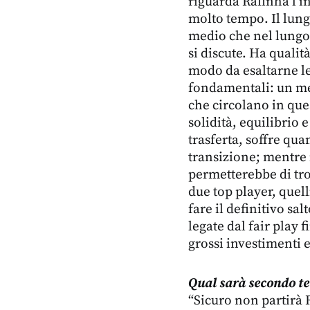
riguarda Rafinha l’i
molto tempo. Il lung
medio che nel lungo
si discute. Ha qualit
modo da esaltarne l
fondamentali: un med
che circolano in que
solidità, equilibrio
trasferta, soffre qua
transizione; mentre 
permetterebbe di tro
due top player, quell
fare il definitivo sa
legate dal fair play 
grossi investimenti 
Qual sarà secondo te
“Sicuro non partirà 