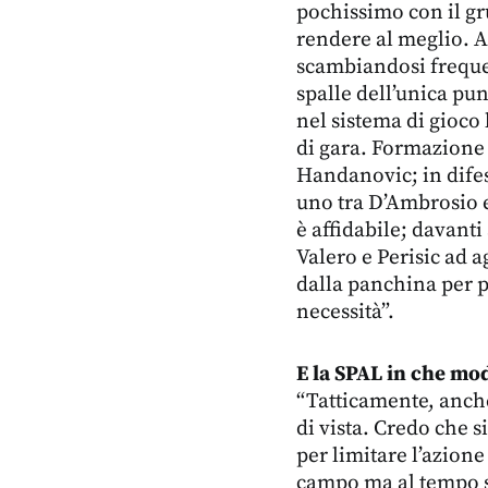
pochissimo con il gr
rendere al meglio. Al
scambiandosi freque
spalle dell’unica pun
nel sistema di gioco
di gara. Formazione s
Handanovic; in difes
uno tra D’Ambrosio
è affidabile; davant
Valero e Perisic ad a
dalla panchina per p
necessità”.
E la SPAL in che mo
“Tatticamente, anch
di vista. Credo che 
per limitare l’azione
campo ma al tempo st