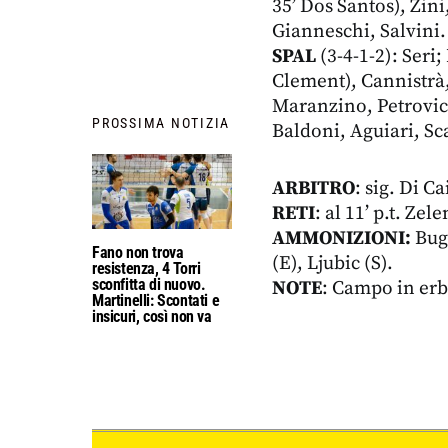
35’ Dos Santos), Zini
Gianneschi, Salvini. 
SPAL
(3-4-1-2): Seri;
Clement), Cannistrà,
Maranzino, Petrovic, 
PROSSIMA NOTIZIA
Baldoni, Aguiari, Sca
ARBITRO
: sig. Di C
RETI
: al 11’ p.t. Zele
AMMONIZIONI:
Bugl
Fano non trova
(E), Ljubic (S).
resistenza, 4 Torri
sconfitta di nuovo.
NOTE
: Campo in erba 
Martinelli: Scontati e
insicuri, così non va