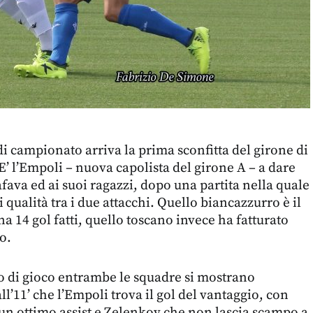
di campionato arriva la prima sconfitta del girone di
E’ l’Empoli – nuova capolista del girone A – a dare
fava ed ai suoi ragazzi, dopo una partita nella quale
i qualità tra i due attacchi. Quello biancazzurro è il
 14 gol fatti, quello toscano invece ha fatturato
o.
o di gioco entrambe le squadre si mostrano
all’11’ che l’Empoli trova il gol del vantaggio, con
un ottimo assist e Zelenkov che non lascia scampo a