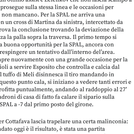
prosegue sulla stessa linea e le occasioni per
 non mancano. Per la SPAL ne arriva una
on un cross di Martina da sinistra, intercettato da
 prova la conclusione trovando la deviazione della
za la palla sopra la traversa. Il primo tempo si
ra buona opportunità per la SPAL, ancora con
respingere un tentativo dall’interno del’area.
 apre nuovamente con una grande occasione per la
ioli a servire Esposito che controlla e calcia dal
il tuffo di Meli disinnesca il tiro mandando in
 questo punto cala, si iniziano a vedere tanti errori e
rofitta puntualmente, andando al raddoppio al 27′
adroni di casa di fatto fa calare il sipario sulla
 SPAL a -7 dal primo posto del girone.
ter Cottafava lascia trapelare una certa malinconia:
ato oggi è il risultato, è stata una partita