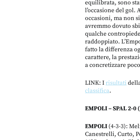
equilibrata, sono sta
l’occasione del gol
occasioni, ma non si
avremmo dovuto sbil
qualche contropiede 
raddoppiato. L’Empo
fatto la differenza 
carattere, la prestaz
a concretizzare poco
LINK: I
risultati
della
classifica
.
EMPOLI – SPAL 2-0 (p
EMPOLI
(4-3-3): Meli
Canestrelli, Curto, P