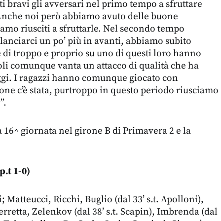
ti bravi gli avversari nel primo tempo a sfruttare
. Anche noi però abbiamo avuto delle buone
amo riusciti a sfruttarle. Nel secondo tempo
anciarci un po’ più in avanti, abbiamo subito
di troppo e proprio su uno di questi loro hanno
li comunque vanta un attacco di qualità che ha
oggi. I ragazzi hanno comunque giocato con
ione c’è stata, purtroppo in questo periodo riusciamo
”.
 16^ giornata nel girone B di Primavera 2 e la
.t 1-0)
; Matteucci, Ricchi, Buglio (dal 33’ s.t. Apolloni),
erretta, Zelenkov (dal 38’ s.t. Scapin), Imbrenda (dal