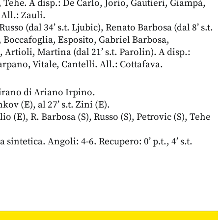
, Tehe. A disp.: De Carlo, Jorio, Gautieri, Giampà,
All.: Zauli.
 Russo (dal 34’ s.t. Ljubic), Renato Barbosa (dal 8’ s.t.
 Boccafoglia, Esposito, Gabriel Barbosa,
Artioli, Martina (dal 21’ s.t. Parolin). A disp.:
rpano, Vitale, Cantelli. All.: Cottafava.
airano di Ariano Irpino.
nkov (E), al 27’ s.t. Zini (E).
io (E), R. Barbosa (S), Russo (S), Petrovic (S), Tehe
sintetica. Angoli: 4-6. Recupero: 0’ p.t., 4’ s.t.