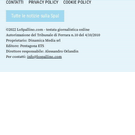
CONTATTI
PRIVACY POLICY
COOKIE POLICY
Tutte le notizie sulla Spal
©2022 LoSpallino.com - testata giornalistica online
Autorizzazione del Tribunale di Ferrara n.10 del 4/10/2010
Proprietario: Dinamica Media srl
Editore: Pentagona ETS
Direttore responsabile: Alessandro Orlandin
Per contatti:
info@lospallino.com