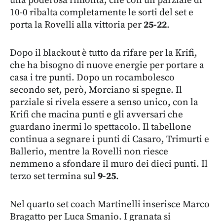
una poderosa rimonta, che con un parziale di
10-0 ribalta completamente le sorti del set e
porta la Rovelli alla vittoria per
25-22
.
Dopo il blackout è tutto da rifare per la Krifi,
che ha bisogno di nuove energie per portare a
casa i tre punti. Dopo un rocambolesco
secondo set, però, Morciano si spegne. Il
parziale si rivela essere a senso unico, con la
Krifi che macina punti e gli avversari che
guardano inermi lo spettacolo. Il tabellone
continua a segnare i punti di Casaro, Trimurti e
Ballerio, mentre la Rovelli non riesce
nemmeno a sfondare il muro dei dieci punti. Il
terzo set termina sul
9-25
.
Nel quarto set coach Martinelli inserisce Marco
Bragatto per Luca Smanio. I granata si