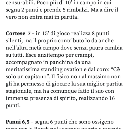
censurabili. Poco più di 10′ in campo in cui
segna 2 punti e prende 5 rimbalzi. Ma a dire il
vero non entra mai in partita.
Cortese
7
– in 15′ di gioco realizza 8 punti
silenti, ma il proprio contributo lo da anche
nell’altra metà campo dove senza paura cambia
su tutti. Esce anzitempo per crampi,
accompagnato in panchina da una
meritatissima standing ovation e dal coro: “C’è
solo un capitano”. Il fisico non al massimo non
gli ha permesso di giocare la sua miglior partita
stagionale, ma ha comunque fatto il suo con
immensa presenza di spirito, realizzando 16
punti.
Panni
6,5
– segna 6 punti che sono ossigeno
puro per la Bondi nel secondo quarto e quando