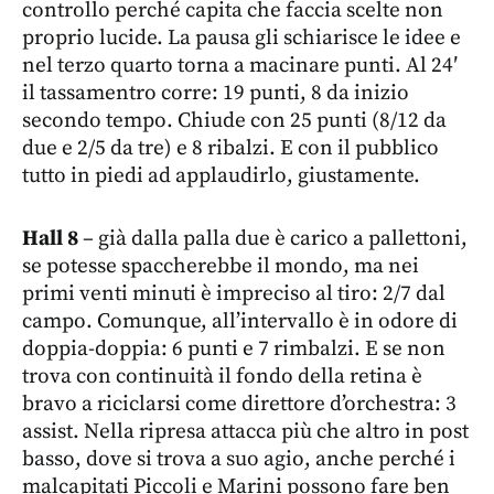
controllo perché capita che faccia scelte non
proprio lucide. La pausa gli schiarisce le idee e
nel terzo quarto torna a macinare punti. Al 24′
il tassamentro corre: 19 punti, 8 da inizio
secondo tempo. Chiude con 25 punti (8/12 da
due e 2/5 da tre) e 8 ribalzi. E con il pubblico
tutto in piedi ad applaudirlo, giustamente.
Hall
8
– già dalla palla due è carico a pallettoni,
se potesse spaccherebbe il mondo, ma nei
primi venti minuti è impreciso al tiro: 2/7 dal
campo. Comunque, all’intervallo è in odore di
doppia-doppia: 6 punti e 7 rimbalzi. E se non
trova con continuità il fondo della retina è
bravo a riciclarsi come direttore d’orchestra: 3
assist. Nella ripresa attacca più che altro in post
basso, dove si trova a suo agio, anche perché i
malcapitati Piccoli e Marini possono fare ben