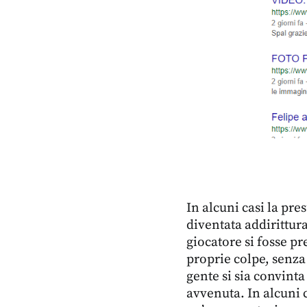
In alcuni casi la pr
diventata addirittura
giocatore si fosse pr
proprie colpe, senz
gente si sia convint
avvenuta. In alcuni c