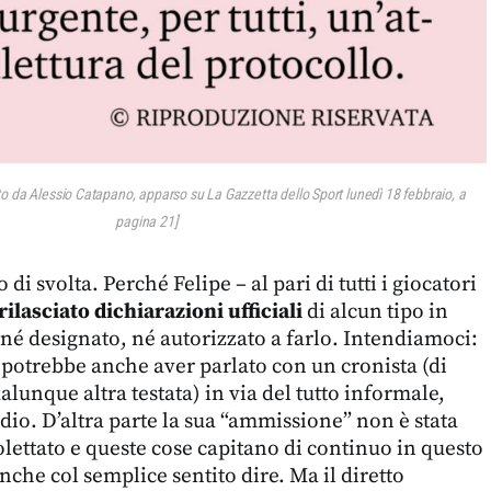
to da Alessio Catapano, apparso su La Gazzetta dello Sport lunedì 18 febbraio, a
pagina 21]
 di svolta. Perché Felipe – al pari di tutti i giocatori
ilasciato dichiarazioni ufficiali
di alcun tipo in
né designato, né autorizzato a farlo. Intendiamoci:
o potrebbe anche aver parlato con un cronista (di
lunque altra testata) in via del tutto informale,
dio. D’altra parte la sua “ammissione” non è stata
olettato e queste cose capitano di continuo in questo
nche col semplice sentito dire. Ma il diretto