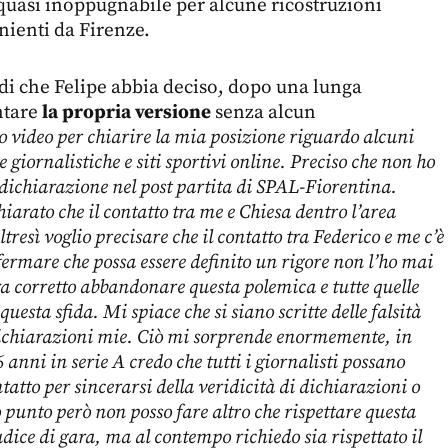
uasi inoppugnabile per alcune ricostruzioni
nienti da Firenze.
i che Felipe abbia deciso, dopo una lunga
ontare
la propria versione
senza alcun
o video per chiarire la mia posizione riguardo alcuni
te giornalistiche e siti sportivi online. Preciso che non ho
dichiarazione nel post partita di SPAL-Fiorentina.
iarato che il contatto tra me e Chiesa dentro l’area
ltresì voglio precisare che il contatto tra Federico e me c’è
fermare che possa essere definito un rigore non l’ho mai
a corretto abbandonare questa polemica e tutte quelle
uesta sfida. Mi spiace che si siano scritte delle falsità
ichiarazioni mie. Ciò mi sorprende enormemente, in
anni in serie A credo che tutti i giornalisti possano
atto per sincerarsi della veridicità di dichiarazioni o
o punto però non posso fare altro che rispettare questa
udice di gara, ma al contempo richiedo sia rispettato il