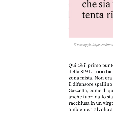
[il passaggio del pezzo firma
Qui c’è il primo punto
della SPAL –
non ha r
zona mista. Non era 
il difensore spallin
Gazzetta, come di qua
anche fuori dallo sta
racchiusa in un virg
ambiente. Talvolta a