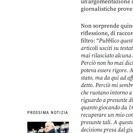
un’argomentazione q
giornalistiche prove
Non sorprende quind
riflessione, di racc
filtro: “
Pubblico quest
articoli usciti su testa
mai rilasciato alcuna 
Perciò non ho mai dich
poteva essere rigore. A
stato, ma da qui ad af
detto. Perciò mi sembr
che ruotano intorno a q
riguardo a presunte d
quanto giocando da 16 
PROSSIMA NOTIZIA
recuperare un mio cont
presunte tali. A quest
decisione presa dal gi