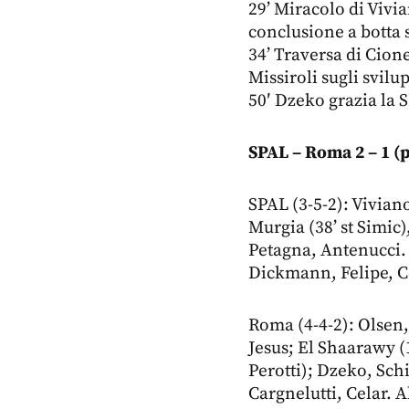
29’ Miracolo di Vivi
conclusione a botta 
34’ Traversa di Cion
Missiroli sugli svilu
50′ Dzeko grazia la 
SPAL – Roma 2 – 1
(p
SPAL (3-5-2): Viviano
Murgia (38’ st Simic),
Petagna, Antenucci. A
Dickmann, Felipe, Co
Roma (4-4-2): Olsen,
Jesus; El Shaarawy (1’
Perotti); Dzeko, Schi
Cargnelutti, Celar. Al