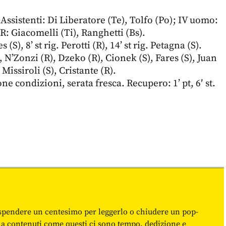
 Assistenti: Di Liberatore (Te), Tolfo (Po); IV uomo:
: Giacomelli (Ti), Ranghetti (Bs).
 (S), 8’ st rig. Perotti (R), 14’ st rig. Petagna (S).
 N’Zonzi (R), Dzeko (R), Cionek (S), Fares (S), Juan
, Missiroli (S), Cristante (R).
e condizioni, serata fresca. Recupero: 1’ pt, 6′ st.
spendere un centesimo per leggerlo o chiudere un pop-
 a contenuti come questi ci sono tempo, dedizione e