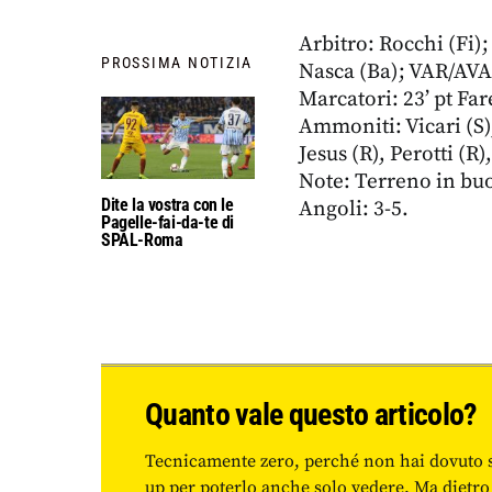
Arbitro: Rocchi (Fi);
PROSSIMA NOTIZIA
Nasca (Ba); VAR/AVAR
Marcatori: 23’ pt Fares
Ammoniti: Vicari (S),
Jesus (R), Perotti (R)
Note: Terreno in buon
Dite la vostra con le
Angoli: 3-5.
Pagelle-fai-da-te di
SPAL-Roma
Quanto vale questo articolo?
Tecnicamente zero, perché non hai dovuto 
up per poterlo anche solo vedere. Ma dietro