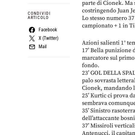
parte di Cionek. Ma 
costringendo Juan Je
CONDIVIDI
Lo stesso numero 37 
ARTICOLO
campionato + 1 in Ti
Facebook
X (Twitter)
Azioni salienti 1° t
Mail
17’ Bella punizione d
marcatore sul primo p
fondo.
23’ GOL DELLA SPAL!
palo sovrasta lettera
Cionek, mandando la
25’ Kurtic ci prova da
sembrava comunque in
35’ Sinistro rasoterr
dell’attaccante bosni
37’ Missiroli vertica
Antenucci, il capita