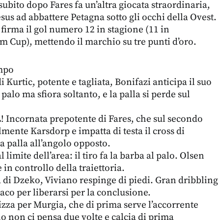
subito dopo Fares fa un’altra giocata straordinaria,
sus ad abbattere Petagna sotto gli occhi della Ovest.
firma il gol numero 12 in stagione (11 in
m Cup), mettendo il marchio su tre punti d’oro.
empo
i Kurtic, potente e tagliata, Bonifazi anticipa il suo
alo ma sfiora soltanto, e la palla si perde sul
 Incornata prepotente di Fares, che sul secondo
lmente Karsdorp e impatta di testa il cross di
 palla all’angolo opposto.
l limite dell’area: il tiro fa la barba al palo. Olsen
 controllo della traiettoria.
a di Dzeko, Viviano respinge di piedi. Gran dribbling
aco per liberarsi per la conclusione.
lizza per Murgia, che di prima serve l’accorrente
no non ci pensa due volte e calcia di prima