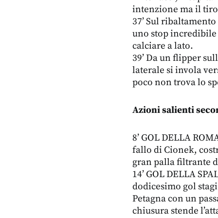
intenzione ma il tiro
37’ Sul ribaltamento
uno stop incredibile
calciare a lato.
39’ Da un flipper sul
laterale si invola ve
poco non trova lo sp
Azioni salienti sec
8’ GOL DELLA ROMA Pe
fallo di Cionek, cost
gran palla filtrante 
14’ GOL DELLA SPAL P
dodicesimo gol stagi
Petagna con un passa
chiusura stende l’at