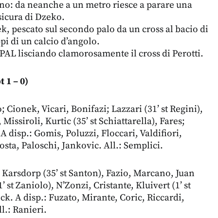
ano: da neanche a un metro riesce a parare una
sicura di Dzeko.
ek, pescato sul secondo palo da un cross al bacio di
ppi di un calcio d’angolo.
SPAL lisciando clamorosamente il cross di Perotti.
t 1 – 0)
; Cionek, Vicari, Bonifazi; Lazzari (31’ st Regini),
 Missiroli, Kurtic (35’ st Schiattarella), Fares;
 disp.: Gomis, Poluzzi, Floccari, Valdifiori,
sta, Paloschi, Jankovic. All.: Semplici.
 Karsdorp (35’ st Santon), Fazio, Marcano, Juan
 st Zaniolo), N’Zonzi, Cristante, Kluivert (1’ st
ck. A disp.: Fuzato, Mirante, Coric, Riccardi,
l.: Ranieri.