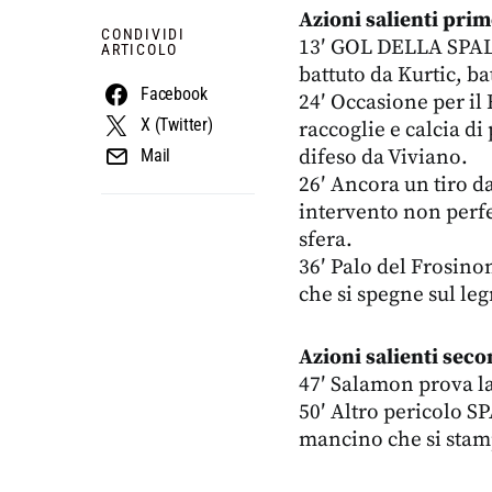
Azioni salienti pri
CONDIVIDI
13′ GOL DELLA SPAL: 
ARTICOLO
battuto da Kurtic, ba
Facebook
24′ Occasione per i
X (Twitter)
raccoglie e calcia di
difeso da Viviano.
Mail
26′ Ancora un tiro d
intervento non perfet
sfera.
36′ Palo del Frosino
che si spegne sul le
Azioni salienti sec
47′ Salamon prova la 
50′ Altro pericolo SP
mancino che si stamp