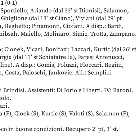
-1
(0-1)
portiello; Ariaudo (dal 33′ st Dionisi), Salamon,
Ghiglione (dal 13′ st Ciano), Viviani (dal 29′ pt
 Beghetto; Pinamonti, Ciofani. A disp.: Bardi,
hibsah, Maiello, Molinaro, Simic, Trotta, Zampano.
; Cionek, Vicari, Bonifazi; Lazzari, Kurtic (dal 26′ st
urgia (dal 11′ st Schiatatrella), Fares; Antenucci,
elipe). A disp.: Gomis, Poluzzi, Floccari, Regini,
, Costa, Paloschi, Jankovic. All.: Semplici.
Brindisi. Assistenti: Di Iorio e Liberti. IV: Baroni.
uolo.
ari.
), Cioek (S), Kurtic (S), Valoti (S), Salamon (F),
co in buone condizioni. Recupero 2′ pt, 3′ st.