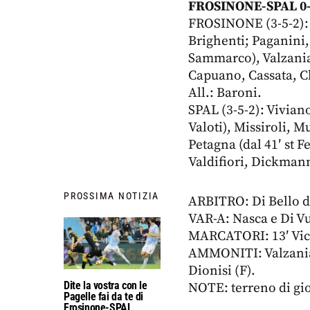
FROSINONE-SPAL 0
FROSINONE (3-5-2): S
Brighenti; Paganini, 
Sammarco), Valzania,
Capuano, Cassata, C
All.: Baroni.
SPAL (3-5-2): Viviano
Valoti), Missiroli, M
Petagna (dal 41′ st F
Valdifiori, Dickmann
PROSSIMA NOTIZIA
ARBITRO: Di Bello di 
VAR-A: Nasca e Di V
MARCATORI: 13′ Vic
AMMONITI: Valzania (F
Dionisi (F).
Dite la vostra con le
NOTE: terreno di gio
Pagelle fai da te di
Frosinone-SPAL