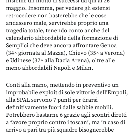
insieme un filotto di successi da qui al 26
maggio. Insomma, per vedere gli estensi
retrocedere non basterebbe che le cose
andassero male, servirebbe proprio una
tragedia totale, tenendo conto anche del
calendario abbordabile della formazione di
Semplici che deve ancora affrontare Genoa
(34^ giornata al Mazza), Chievo (35^ a Verona)
e Udinese (37^ alla Dacia Arena), oltre alle
meno abbordabili Napoli e Milan.
Conti alla mano, mettendo in preventivo un
improbabile exploit di sole vittorie dell’Empoli,
alla SPAL servono 7 punti per tirarsi
definitivamente fuori dalle sabbie mobili.
Potrebbero bastarne 6 grazie agli scontri diretti
a favore proprio contro i toscani, ma in caso di
arrivo a pari tra più squadre bisognerebbe