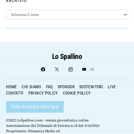
ARCHIVIO
Archivio
Lo Spallino
1K
HOME
CHI SIAMO
FAQ
SPONSOR
SOSTENITORI
LIVE
CONTATTI
PRIVACY POLICY
COOKIE POLICY
Tutte le notizie sulla Spal
©2022 LoSpallino.com - testata giornalistica online
Autorizzazione del Tribunale di Ferrara n.10 del 4/10/2010
Proprietario: Dinamica Media srl