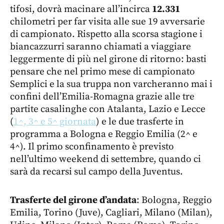
tifosi, dovrà macinare all’incirca
12.331
chilometri per far visita alle sue 19 avversarie
di campionato. Rispetto alla scorsa stagione i
biancazzurri saranno chiamati a viaggiare
leggermente di più nel girone di ritorno: basti
pensare che nel primo mese di campionato
Semplici e la sua truppa non varcheranno mai i
confini dell’Emilia-Romagna grazie alle tre
partite casalinghe con Atalanta, Lazio e Lecce
(
1^, 3^ e 5^ giornata
) e le due trasferte in
programma a Bologna e Reggio Emilia (2^ e
4^). Il primo sconfinamento è previsto
nell’ultimo weekend di settembre, quando ci
sarà da recarsi sul campo della Juventus.
Trasferte del girone d’andata
: Bologna, Reggio
Emilia, Torino (Juve), Cagliari, Milano (Milan),