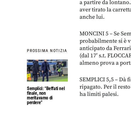
a partire da lontan
aver tirato la carret
anche lui.
MONCINI 5 – Se Sempl
probabilmente si è v
anticipato da Ferrar
PROSSIMA NOTIZIA
(dal 17′ s.t. FLOCC
almeno prova a porta
SEMPLICI 5,5 – Dà f
ripagato. Per il rest
Semplici: “Beffati nel
finale, non
ha limiti palesi.
meritavamo di
perdere”