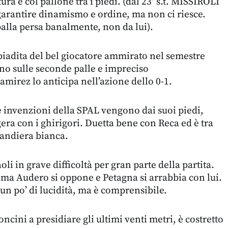
a e col pallone tra i piedi. (dal 23′ s.t. MISSIROLI
arantire dinamismo e ordine, ma non ci riesce.
lla persa banalmente, non da lui).
iadita del bel giocatore ammirato nel semestre
no sulle seconde palle e impreciso
amirez lo anticipa nell’azione dello 0-1.
 invenzioni della SPAL vengono dai suoi piedi,
era con i ghirigori. Duetta bene con Reca ed è tra
bandiera bianca.
i in grave difficoltà per gran parte della partita.
, ma Audero si oppone e Petagna si arrabbia con lui.
 un po’ di lucidità, ma è comprensibile.
ini a presidiare gli ultimi venti metri, è costretto