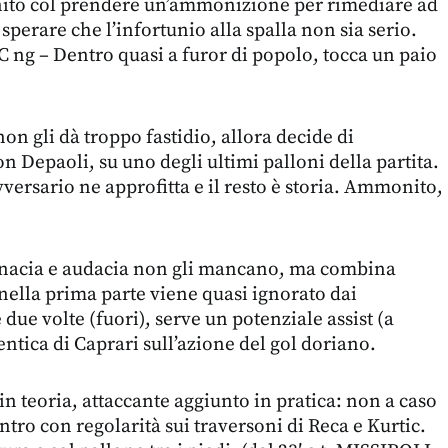
inito col prendere un’ammonizione per rimediare ad
 sperare che l’infortunio alla spalla non sia serio.
IC ng – Dentro quasi a furor di popolo, tocca un paio
on gli dà troppo fastidio, allora decide di
on Depaoli, su uno degli ultimi palloni della partita.
vversario ne approfitta e il resto è storia. Ammonito,
nacia e audacia non gli mancano, ma combina
ella prima parte viene quasi ignorato dai
ue volte (fuori), serve un potenziale assist (a
ntica di Caprari sull’azione del gol doriano.
n teoria, attaccante aggiunto in pratica: non a caso
entro con regolarità sui traversoni di Reca e Kurtic.