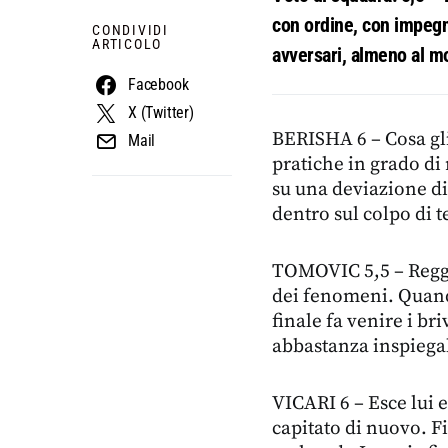
con ordine, con impegn
CONDIVIDI
ARTICOLO
avversari, almeno al m
Facebook
X (Twitter)
BERISHA 6 – Cosa gli
Mail
pratiche in grado di 
su una deviazione di
dentro sul colpo di t
TOMOVIC 5,5 – Regge
dei fenomeni. Quando
finale fa venire i bri
abbastanza inspiega
VICARI 6 – Esce lui e
capitato di nuovo. F