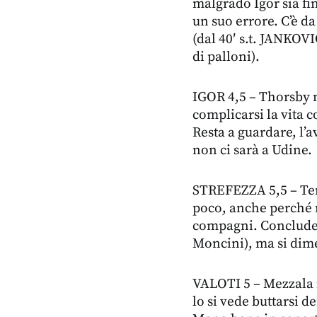
malgrado Igor sia f
un suo errore. C’è da
(dal 40′ s.t. JANKOV
di palloni).
IGOR 4,5 – Thorsby n
complicarsi la vita c
Resta a guardare, l’a
non ci sarà a Udine.
STREFEZZA 5,5 – Te
poco, anche perché n
compagni. Conclude d
Moncini), ma si dime
VALOTI 5 – Mezzala i
lo si vede buttarsi d