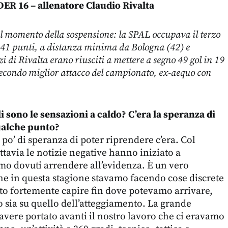
ER 16 – allenatore Claudio Rivalta
momento della sospensione: la SPAL occupava il terzo
n 41 punti, a distanza minima da Bologna (42) e
i di Rivalta erano riusciti a mettere a segno 49 gol in 19
 secondo miglior attacco del campionato, ex-aequo con
li sono le sensazioni a caldo? C’era la speranza di
ualche punto?
n po’ di speranza di poter riprendere c’era. Col
ttavia le notizie negative hanno iniziato a
iamo dovuti arrendere all’evidenza. È un vero
e in questa stagione stavamo facendo cose discrete
o fortemente capire fin dove potevamo arrivare,
o sia su quello dell’atteggiamento. La grande
avere portato avanti il nostro lavoro che ci eravamo