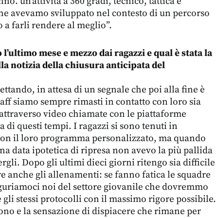
nno. un’attività a 360 gradi, tecnico, tattica e
e avevamo sviluppato nel contesto di un percorso
o a farli rendere al meglio”.
 l’ultimo mese e mezzo dai ragazzi e qual è stata la
la notizia della chiusura anticipata del
ttando, in attesa di un segnale che poi alla fine è
taff siamo sempre rimasti in contatto con loro sia
attraverso video chiamate con le piattaforme
 di questi tempi. I ragazzi si sono tenuti in
on il loro programma personalizzato, ma quando
a data ipotetica di ripresa non avevo la più pallida
rgli. Dopo gli ultimi dieci giorni ritengo sia difficile
e anche gli allenamenti: se fanno fatica le squadre
iguriamoci noi del settore giovanile che dovremmo
li stessi protocolli con il massimo rigore possibile.
ono e la sensazione di dispiacere che rimane per