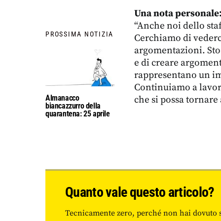
Una nota personale:
“Anche noi dello staf
PROSSIMA NOTIZIA
Cerchiamo di vederc
argomentazioni. Sto 
e di creare argomenti
rappresentano un im
Continuiamo a lavor
Almanacco
che si possa tornare 
biancazzurro della
quarantena: 25 aprile
Quanto vale questo articolo?
Tecnicamente zero, perché non hai dovuto 