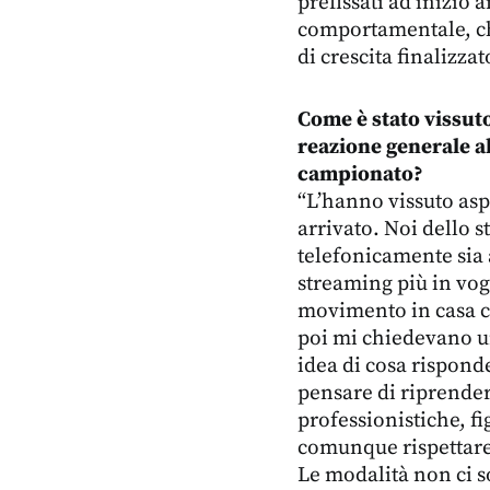
prefissati ad inizio a
comportamentale, ch
di crescita finalizzat
Come è stato vissuto
reazione generale al
campionato?
“L’hanno vissuto aspe
arrivato. Noi dello s
telefonicamente sia 
streaming più in voga
movimento in casa c
poi mi chiedevano un
idea di cosa risponde
pensare di riprender
professionistiche, f
comunque rispettare g
Le modalità non ci s