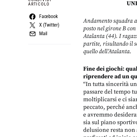
UND
ARTICOLO
Facebook
Andamento squadra al 
X (Twitter)
posto nel girone B co
Mail
Atalanta (44). I ragazz
partite, risultando il
quello dell’Atalanta.
Fine dei giochi: qua
riprendere ad un q
“In tutta sincerità u
passare del tempo tu
moltiplicarsi e ci s
peccato, perché anch
e avremmo desiderat
sia sul piano sportiv
delusione resta non 