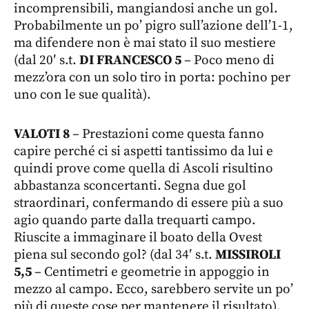
incomprensibili, mangiandosi anche un gol.
Probabilmente un po’ pigro sull’azione dell’1-1,
ma difendere non è mai stato il suo mestiere
(dal 20′ s.t.
DI FRANCESCO 5
– Poco meno di
mezz’ora con un solo tiro in porta: pochino per
uno con le sue qualità).
VALOTI 8
– Prestazioni come questa fanno
capire perché ci si aspetti tantissimo da lui e
quindi prove come quella di Ascoli risultino
abbastanza sconcertanti. Segna due gol
straordinari, confermando di essere più a suo
agio quando parte dalla trequarti campo.
Riuscite a immaginare il boato della Ovest
piena sul secondo gol? (dal 34′ s.t.
MISSIROLI
5,5
– Centimetri e geometrie in appoggio in
mezzo al campo. Ecco, sarebbero servite un po’
più di queste cose per mantenere il risultato).