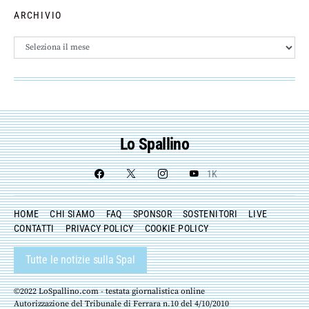
ARCHIVIO
Archivio
Lo Spallino
1K
HOME
CHI SIAMO
FAQ
SPONSOR
SOSTENITORI
LIVE
CONTATTI
PRIVACY POLICY
COOKIE POLICY
Tutte le notizie sulla Spal
©2022 LoSpallino.com - testata giornalistica online
Autorizzazione del Tribunale di Ferrara n.10 del 4/10/2010