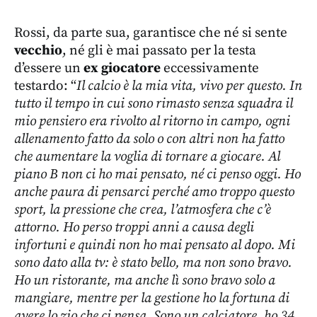
Rossi, da parte sua, garantisce che né si sente
vecchio
, né gli è mai passato per la testa
d’essere un
ex giocatore
eccessivamente
testardo: “
Il calcio è la mia vita, vivo per questo. In
tutto il tempo in cui sono rimasto senza squadra il
mio pensiero era rivolto al ritorno in campo, ogni
allenamento fatto da solo o con altri non ha fatto
che aumentare la voglia di tornare a giocare. Al
piano B non ci ho mai pensato, né ci penso oggi. Ho
anche paura di pensarci perché amo troppo questo
sport, la pressione che crea, l’atmosfera che c’è
attorno. Ho perso troppi anni a causa degli
infortuni e quindi non ho mai pensato al dopo. Mi
sono dato alla tv: è stato bello, ma non sono bravo.
Ho un ristorante, ma anche lì sono bravo solo a
mangiare, mentre per la gestione ho la fortuna di
avere lo zio che ci pensa. Sono un calciatore, ho 34