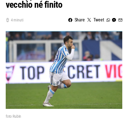
vecchio né finito
Share
Tweet
4 minuti
foto Rubin