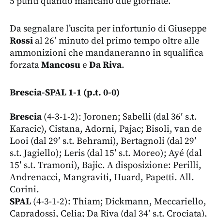
5 punti quando mancano due giornate.
Da segnalare l’uscita per infortunio di Giuseppe
Rossi
al 26′ minuto del primo tempo oltre alle
ammonizioni che mandaneranno in squalifica
forzata
Mancosu
e
Da Riva
.
Brescia-SPAL 1-1 (p.t. 0-0)
Brescia
(4-3-1-2): Joronen; Sabelli (dal 36′ s.t.
Karacic), Cistana, Adorni, Pajac; Bisoli, van de
Looi (dal 29′ s.t. Behrami), Bertagnoli (dal 29′
s.t. Jagiello); Leris (dal 15′ s.t. Moreo); Ayé (dal
15′ s.t. Tramoni), Bajic. A disposizione: Perilli,
Andrenacci, Mangraviti, Huard, Papetti. All.
Corini.
SPAL
(4-3-1-2): Thiam; Dickmann, Meccariello,
Capradossi, Celia; Da Riva (dal 34′ s.t. Crociata),