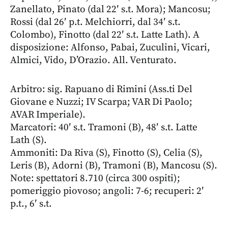
Zanellato, Pinato (dal 22′ s.t. Mora); Mancosu;
Rossi (dal 26′ p.t. Melchiorri, dal 34′ s.t.
Colombo), Finotto (dal 22′ s.t. Latte Lath). A
disposizione: Alfonso, Pabai, Zuculini, Vicari,
Almici, Vido, D’Orazio. All. Venturato.
Arbitro: sig. Rapuano di Rimini (Ass.ti Del
Giovane e Nuzzi; IV Scarpa; VAR Di Paolo;
AVAR Imperiale).
Marcatori: 40′ s.t. Tramoni (B), 48′ s.t. Latte
Lath (S).
Ammoniti: Da Riva (S), Finotto (S), Celia (S),
Leris (B), Adorni (B), Tramoni (B), Mancosu (S).
Note: spettatori 8.710 (circa 300 ospiti);
pomeriggio piovoso; angoli: 7-6; recuperi: 2′
p.t., 6′ s.t.