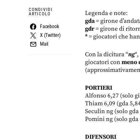
CONDIVIDI
Legenda e note:
ARTICOLO
gda
= girone d’andat
Facebook
gdr
= girone di ritor
X (Twitter)
*
= giocatori che han
Mail
Con la dicitura “
ng
“,
giocatori con
meno d
(approssimativamente
PORTIERI
Alfonso 6,27 (solo g
Thiam 6,09 (gda 5,84
Seculin ng (solo gda
Pomini ng (solo gda 
DIFENSORI