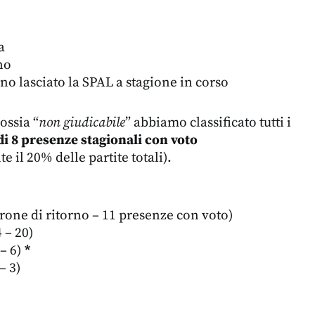
a
no
no lasciato la SPAL a stagione in corso
 ossia “
non giudicabile
” abbiamo classificato tutti i
i 8 presenze stagionali con voto
 il 20% delle partite totali).
irone di ritorno – 11 presenze con voto)
 – 20)
 – 6)
*
– 3)