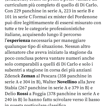
curriculum più completo di quello di Di Carlo.
Con 229 panchine in serie A, 223 in serie B e
101 in serie C l’ormai ex mister del Pordenone
può dire legittimamente di essersi misurato con
tutte e tre le categorie professionistiche
italiane, acquisendo lungo il percorso
l’
esperienza
necessaria per maneggiare
qualunque tipo di situazione. Nessun altro
allenatore che aveva iniziato la stagione da
poco conclusa poteva vantare numeri anche
solo comparabili a quelli di Di Carlo e solo i
subentri a stagione in corsa dei più anziani
Zdenek
Zeman
al Pescara (358 panchine in
serie A e 304 in B), Walter
Novellino
alla Juve
Stabia (267 panchine in serie A e 379 in B) e
Delio
Rossi
a Foggia (378 panchine in serie A e
240 in B) lo hanno fatto scivolare verso il basso
in questa particolare classifica.