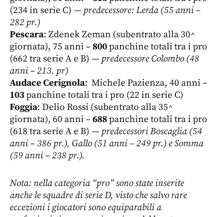
(234 in serie C)
— predecessore: Lerda (55 anni –
282 pr.)
Pescara
: Zdenek Zeman (subentrato alla 30^
giornata), 75 anni –
800
panchine totali tra i pro
(662 tra serie A e B)
— predecessore Colombo (48
anni – 213. pr)
Audace Cerignola
: Michele Pazienza, 40 anni –
103
panchine totali tra i pro (22 in serie C)
Foggia
: Delio Rossi (subentrato alla 35^
giornata), 60 anni –
688
panchine totali tra i pro
(618 tra serie A e B)
— predecessori Boscaglia (54
anni – 386 pr.), Gallo (51 anni – 249 pr.) e Somma
(59 anni – 238 pr.).
Nota: nella categoria “pro” sono state inserite
anche le squadre di serie D, visto che salvo rare
eccezioni i giocatori sono equiparabili a