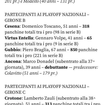
201 pr.) e Modesto (40 anni – 131 pr.)
PARTECIPANTI AI PLAYOFF NAZIONALI –
GIRONE B
Cesena
: Domenico Toscano, 51 anni –
318
panchine totali tra i pro (98 in serie B)
Virtus Entella
: Gennaro Volpe, 41 anni –
65
panchine totali tra i pro (9 in serie B)
Gubbio
: Piero Braglia, 67 anni –
850
panchine
totali tra i pro (221 in serie B)
Ancona
: Marco Donadel (subentrato alla 37^
giornata), 39 anni –
debuttante
— predecessore:
Colavitto (51 anni – 179 pr.)
PARTECIPANTI AI PLAYOFF NAZIONALI –
GIRONE C
Crotone
: Lamberto Zauli (subentrato alla 38^
giornata), 51 anni –
313
panchine totali tra i pro