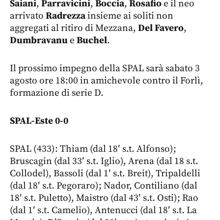
Saiani
,
Parravicini
,
Boccia
,
Rosafio
e il neo
arrivato
Radrezza
insieme ai soliti non
aggregati al ritiro di Mezzana,
Del Favero
,
Dumbravanu
e
Buchel
.
Il prossimo impegno della SPAL sarà sabato 3
agosto ore 18:00 in amichevole contro il Forlì,
formazione di serie D.
SPAL-Este 0-0
SPAL (433): Thiam (dal 18′ s.t. Alfonso);
Bruscagin (dal 33′ s.t. Iglio), Arena (dal 18 s.t.
Collodel), Bassoli (dal 1′ s.t. Breit), Tripaldelli
(dal 18′ s.t. Pegoraro); Nador, Contiliano (dal
18′ s.t. Puletto), Maistro (dal 43′ s.t. Osti); Rao
(dal 1′ s.t. Camelio), Antenucci (dal 18′ s.t. La