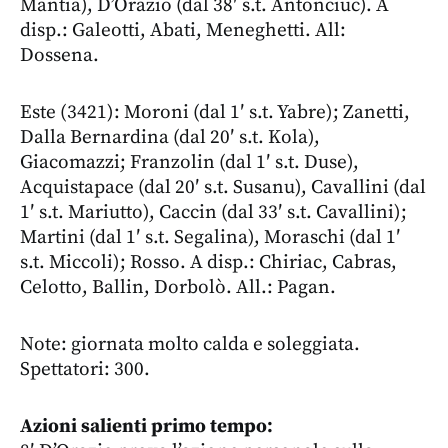
Mantia), D’Orazio (dal 38′ s.t. Antonciuc). A
disp.: Galeotti, Abati, Meneghetti. All:
Dossena.
Este (3421): Moroni (dal 1′ s.t. Yabre); Zanetti,
Dalla Bernardina (dal 20′ s.t. Kola),
Giacomazzi; Franzolin (dal 1′ s.t. Duse),
Acquistapace (dal 20′ s.t. Susanu), Cavallini (dal
1′ s.t. Mariutto), Caccin (dal 33′ s.t. Cavallini);
Martini (dal 1′ s.t. Segalina), Moraschi (dal 1′
s.t. Miccoli); Rosso.
A disp.: Chiriac, Cabras,
Celotto, Ballin, Dorbolò. All.: Pagan.
Note: giornata molto calda e soleggiata.
Spettatori: 300.
Azioni salienti primo tempo: