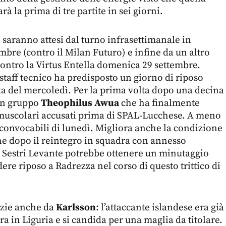
rà la prima di tre partite in sei giorni.
i saranno attesi dal turno infrasettimanale in
embre (contro il Milan Futuro) e infine da un altro
ontro la Virtus Entella domenica 29 settembre.
staff tecnico ha predisposto un giorno di riposo
ta del mercoledì.
Per la prima volta dopo una decina
o in gruppo
Theophilus Awua
che ha finalmente
 muscolari accusati prima di SPAL-Lucchese. A meno
i convocabili di lunedì.
Migliora anche la condizione
he dopo il reintegro in squadra con annesso
a Sestri Levante potrebbe ottenere un minutaggio
re riposo a Radrezza nel corso di questo trittico di
zie anche da
Karlsson
: l
’attaccante islandese era già
a in Liguria e si candida per una maglia da titolare.