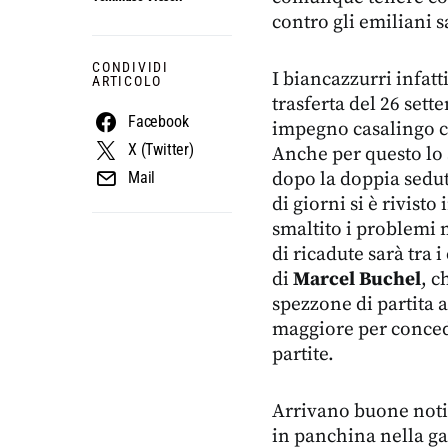
contro gli emiliani sa
CONDIVIDI
I biancazzurri infatt
ARTICOLO
trasferta del 26 sett
Facebook
impegno casalingo c
X (Twitter)
Anche per questo lo 
dopo la doppia sedu
Mail
di giorni si è rivist
smaltito i problemi
di ricadute sarà tra 
di
Marcel Buchel
, c
spezzone di partita 
maggiore per concede
partite.
Arrivano buone noti
in panchina nella gar